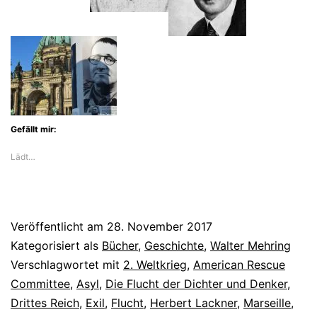
den
Nazis
ins
Gedächtnis
Gefällt mir:
Lädt…
Veröffentlicht am
28. November 2017
Kategorisiert als
Bücher
,
Geschichte
,
Walter Mehring
Verschlagwortet mit
2. Weltkrieg
,
American Rescue
Committee
,
Asyl
,
Die Flucht der Dichter und Denker
,
Drittes Reich
,
Exil
,
Flucht
,
Herbert Lackner
,
Marseille
,