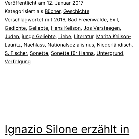
Veröffentlicht am
12. Januar 2017
Kategorisiert als
Bücher
,
Geschichte
Verschlagwortet mit
2016
,
Bad Freienwalde
,
Exil
,
Gedichte
,
Geliebte
,
Hans Keilson
,
Jos Versteegen
,
Juden
,
junge Geliebte
,
Liebe
,
Literatur
,
Marita Keilson-
Lauritz
,
Nachlass
,
Nationalsozialismus
,
Niederländisch
,
S. Fischer
,
Sonette
,
Sonette für Hanna
,
Untergrund
,
Verfolgung
Ignazio Silone erzählt in