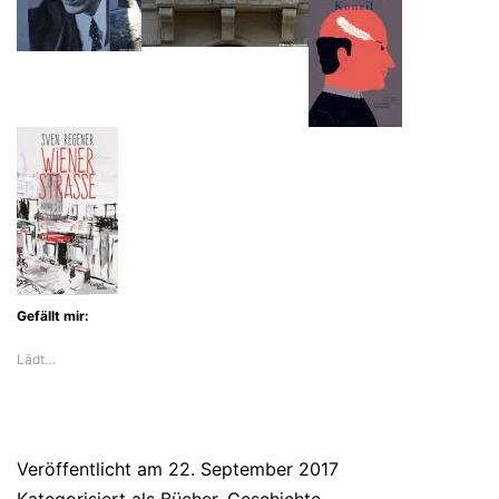
Grauen
der
Oktoberrevolution
Gefällt mir:
Lädt…
Veröffentlicht am
22. September 2017
Kategorisiert als
Bücher
,
Geschichte