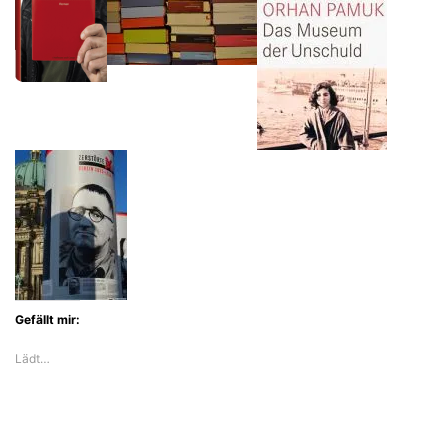
einer
verbotenen
Liebe
Gefällt mir:
Lädt…