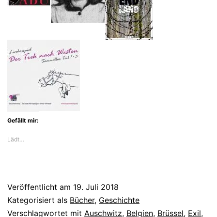
und
Felka
Nussbaum
durchs
Exil
Gefällt mir:
Lädt…
Veröffentlicht am
19. Juli 2018
Kategorisiert als
Bücher
,
Geschichte
Verschlagwortet mit
Auschwitz
,
Belgien
,
Brüssel
,
Exil
,