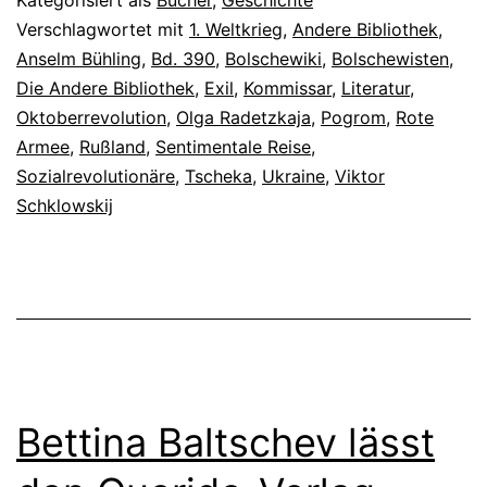
Verschlagwortet mit
1. Weltkrieg
,
Andere Bibliothek
,
Anselm Bühling
,
Bd. 390
,
Bolschewiki
,
Bolschewisten
,
Die Andere Bibliothek
,
Exil
,
Kommissar
,
Literatur
,
Oktoberrevolution
,
Olga Radetzkaja
,
Pogrom
,
Rote
Armee
,
Rußland
,
Sentimentale Reise
,
Sozialrevolutionäre
,
Tscheka
,
Ukraine
,
Viktor
Schklowskij
Bettina Baltschev lässt