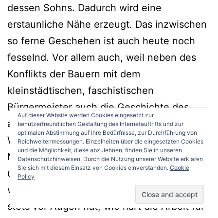
dessen Sohns. Dadurch wird eine
erstaunliche Nähe erzeugt. Das inzwischen
so ferne Geschehen ist auch heute noch
fesselnd. Vor allem auch, weil neben des
Konflikts der Bauern mit dem
kleinstädtischen, faschistischen
Bürgermeister auch die Geschichte des
Auf dieser Website werden Cookies eingesetzt zur
aufkeimenden und tatsächlichen
benutzerfreundlichen Gestaltung des Internetauftritts und zur
optimalen Abstimmung auf Ihre Bedürfnisse, zur Durchführung von
Widerstands vor allem anhand eines jungen
Reichweitenmessungen. Einzelheiten über die eingesetzten Cookies
und die Möglichkeit, diese abzulehnen, finden Sie in unseren
Mannes erzählt wird. Das ist alles stimmig
Datenschutzhinweisen. Durch die Nutzung unserer Website erklären
Sie sich mit diesem Einsatz von Cookies einverstanden.
Cookie
und noch immer lesenswert. Nicht nur,
Policy
wenn man selbst in den Abruzzen ist und
stets vor Augen hat, wie hart die Arbeit für