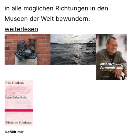
in alle möglichen Richtungen in den
Museen der Welt bewundern.
„Verrufene
weiterlesen
Malerei“
von
Walter
Mehring
als
Neuauflage
Gefällt mir: