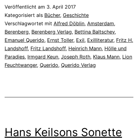
Veröffentlicht am
3. April 2017
Kategorisiert als
Bücher
,
Geschichte
Verschlagwortet mit
Alfred Döblin
,
Amsterdam
,
Berenberg
,
Berenberg Verlag
,
Bettina Baltschev
,
Emanuel Querido
,
Ernst Toller
,
Exil
,
Exilliteratur
,
Fritz H.
Landshoff
,
Fritz Landshoff
,
Heinrich Mann
,
Hölle und
Paradies
,
Irmgard Keun
,
Joseph Roth
,
Klaus Mann
,
Lion
Feuchtwanger
,
Querido
,
Querido Verlag
Hans Keilsons Sonette