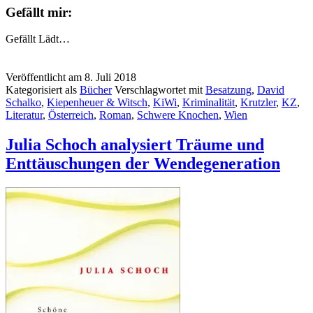
Gefällt mir:
Gefällt
Lädt…
Veröffentlicht am
8. Juli 2018
Kategorisiert als
Bücher
Verschlagwortet mit
Besatzung
,
David
Schalko
,
Kiepenheuer & Witsch
,
KiWi
,
Kriminalität
,
Krutzler
,
KZ
,
Literatur
,
Österreich
,
Roman
,
Schwere Knochen
,
Wien
Julia Schoch analysiert Träume und
Enttäuschungen der Wendegeneration