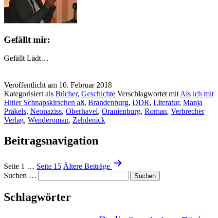
Gefällt mir:
Gefällt
Lädt…
Veröffentlicht am
10. Februar 2018
Kategorisiert als
Bücher
,
Geschichte
Verschlagwortet mit
Als ich mit
Hitler Schnapskirschen aß
,
Brandenburg
,
DDR
,
Literatur
,
Manja
Präkels
,
Neonaziss
,
Oberhavel
,
Oranienburg
,
Roman
,
Verbrecher
Verlag
,
Wenderoman
,
Zehdenick
Beitragsnavigation
Seite 1
…
Seite 15
Ältere
Beiträge
Suchen …
Schlagwörter