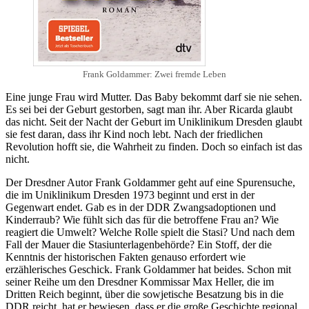
Frank Goldammer: Zwei fremde Leben
Eine junge Frau wird Mutter. Das Baby bekommt darf sie nie sehen.
Es sei bei der Geburt gestorben, sagt man ihr. Aber Ricarda glaubt
das nicht. Seit der Nacht der Geburt im Uniklinikum Dresden glaubt
sie fest daran, dass ihr Kind noch lebt. Nach der friedlichen
Revolution hofft sie, die Wahrheit zu finden. Doch so einfach ist das
nicht.
Der Dresdner Autor Frank Goldammer geht auf eine Spurensuche,
die im Uniklinikum Dresden 1973 beginnt und erst in der
Gegenwart endet. Gab es in der DDR Zwangsadoptionen und
Kinderraub? Wie fühlt sich das für die betroffene Frau an? Wie
reagiert die Umwelt? Welche Rolle spielt die Stasi? Und nach dem
Fall der Mauer die Stasiunterlagenbehörde? Ein Stoff, der die
Kenntnis der historischen Fakten genauso erfordert wie
erzählerisches Geschick. Frank Goldammer hat beides. Schon mit
seiner Reihe um den Dresdner Kommissar Max Heller, die im
Dritten Reich beginnt, über die sowjetische Besatzung bis in die
DDR reicht, hat er bewiesen, dass er die große Geschichte regional