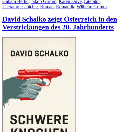
Galiani Berlin
,
Jakob Grimm
,
Karen Duve
,
Literatur
,
Literaturgeschichte
,
Roman
,
Romantik
,
Wilhelm Grimm
David Schalko zeigt Österreich in den
Verstrickungen des 20. Jahrhunderts