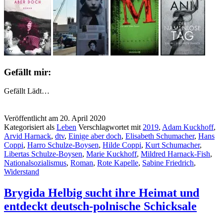
Gefällt mir:
Gefällt
Lädt…
Veröffentlicht am
20. April 2020
Kategorisiert als
Leben
Verschlagwortet mit
2019
,
Adam Kuckhoff
,
Arvid Harnack
,
dtv
,
Einige aber doch
,
Elisabeth Schumacher
,
Hans
Coppi
,
Harro Schulze-Boysen
,
Hilde Coppi
,
Kurt Schumacher
,
Libertas Schulze-Boysen
,
Marie Kuckhoff
,
Mildred Harnack-Fish
,
Nationalsozialismus
,
Roman
,
Rote Kapelle
,
Sabine Friedrich
,
Widerstand
Brygida Helbig sucht ihre Heimat und
entdeckt deutsch-polnische Schicksale