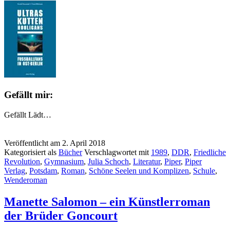
Gefällt mir:
Gefällt
Lädt…
Veröffentlicht am
2. April 2018
Kategorisiert als
Bücher
Verschlagwortet mit
1989
,
DDR
,
Friedliche
Revolution
,
Gymnasium
,
Julia Schoch
,
Literatur
,
Piper
,
Piper
Verlag
,
Potsdam
,
Roman
,
Schöne Seelen und Komplizen
,
Schule
,
Wenderoman
Manette Salomon – ein Künstlerroman
der Brüder Goncourt