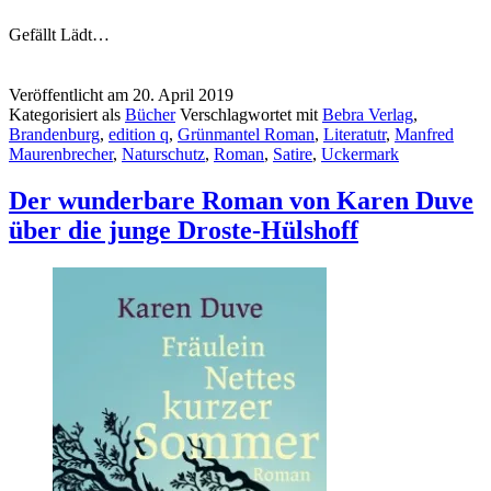
Gefällt
Lädt…
Veröffentlicht am
20. April 2019
Kategorisiert als
Bücher
Verschlagwortet mit
Bebra Verlag
,
Brandenburg
,
edition q
,
Grünmantel Roman
,
Literatutr
,
Manfred
Maurenbrecher
,
Naturschutz
,
Roman
,
Satire
,
Uckermark
Der wunderbare Roman von Karen Duve
über die junge Droste-Hülshoff