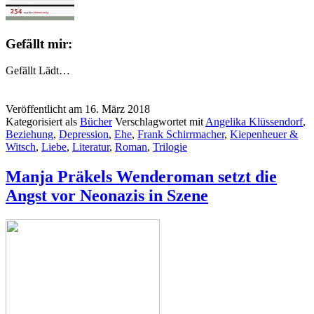
Gefällt mir:
Gefällt
Lädt…
Veröffentlicht am
16. März 2018
Kategorisiert als
Bücher
Verschlagwortet mit
Angelika Klüssendorf
,
Beziehung
,
Depression
,
Ehe
,
Frank Schirrmacher
,
Kiepenheuer &
Witsch
,
Liebe
,
Literatur
,
Roman
,
Trilogie
Manja Präkels Wenderoman setzt die
Angst vor Neonazis in Szene