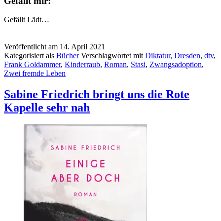
Gefällt mir:
Gefällt
Lädt…
Veröffentlicht am
14. April 2021
Kategorisiert als
Bücher
Verschlagwortet mit
Diktatur
,
Dresden
,
dtv
,
Frank Goldammer
,
Kinderraub
,
Roman
,
Stasi
,
Zwangsadoption
,
Zwei fremde Leben
Sabine Friedrich bringt uns die Rote
Kapelle sehr nah