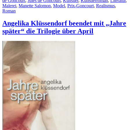
de Goncourt
,
Jules de Goncourt
,
Künstler
,
Künstlerroman
,
Literatur
,
Malerei
,
Manette Salomon
,
Model
,
Prix-Goncourt
,
Realismus
,
Roman
Angelika Klüssendorf beendet mit „Jahre
später“ die Trilogie über April