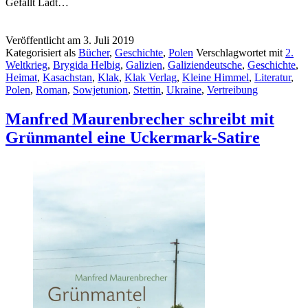
Gefällt
Lädt…
Veröffentlicht am
3. Juli 2019
Kategorisiert als
Bücher
,
Geschichte
,
Polen
Verschlagwortet mit
2.
Weltkrieg
,
Brygida Helbig
,
Galizien
,
Galiziendeutsche
,
Geschichte
,
Heimat
,
Kasachstan
,
Klak
,
Klak Verlag
,
Kleine Himmel
,
Literatur
,
Polen
,
Roman
,
Sowjetunion
,
Stettin
,
Ukraine
,
Vertreibung
Manfred Maurenbrecher schreibt mit
Grünmantel eine Uckermark-Satire