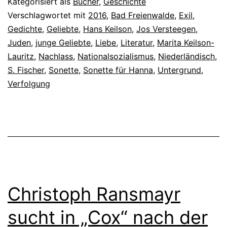
Kategorisiert als
Bücher
,
Geschichte
Verschlagwortet mit
2016
,
Bad Freienwalde
,
Exil
,
Gedichte
,
Geliebte
,
Hans Keilson
,
Jos Versteegen
,
Juden
,
junge Geliebte
,
Liebe
,
Literatur
,
Marita Keilson-
Lauritz
,
Nachlass
,
Nationalsozialismus
,
Niederländisch
,
S. Fischer
,
Sonette
,
Sonette für Hanna
,
Untergrund
,
Verfolgung
Christoph Ransmayr
sucht in „Cox“ nach der