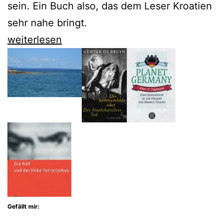
sein. Ein Buch also, das dem Leser Kroatien
sehr nahe bringt.
Richard
weiterlesen
Swartz
erzählt
die
Geschichte
seiner
kroatischen
Familie
Gefällt mir: