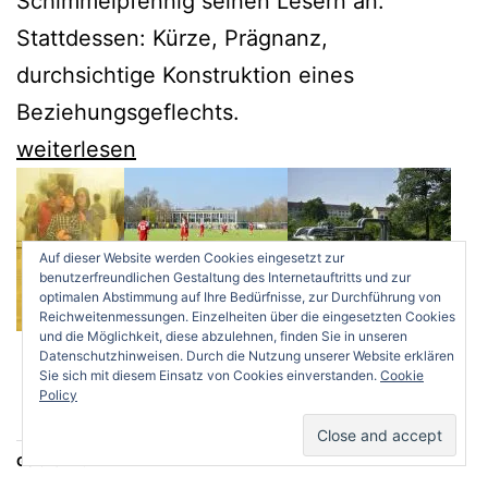
Schimmelpfennig seinen Lesern an.
Stattdessen: Kürze, Prägnanz,
durchsichtige Konstruktion eines
Beziehungsgeflechts.
Roland
weiterlesen
Schimmelpfennig
und
der
Auf dieser Website werden Cookies eingesetzt zur
benutzerfreundlichen Gestaltung des Internetauftritts und zur
„lonesome
optimalen Abstimmung auf Ihre Bedürfnisse, zur Durchführung von
Reichweitenmessungen. Einzelheiten über die eingesetzten Cookies
wolf“
und die Möglichkeit, diese abzulehnen, finden Sie in unseren
Datenschutzhinweisen. Durch die Nutzung unserer Website erklären
in
Sie sich mit diesem Einsatz von Cookies einverstanden.
Cookie
Policy
Berlin
und
Gefällt mir:
Brandenburg