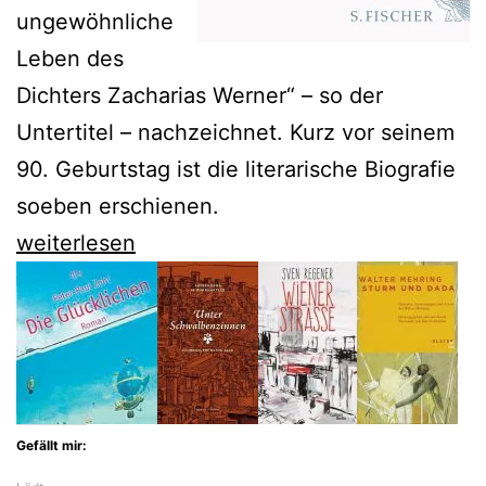
ungewöhnliche
Leben des
Dichters Zacharias Werner“ – so der
Untertitel – nachzeichnet. Kurz vor seinem
90. Geburtstag ist die literarische Biografie
soeben erschienen.
Günter
weiterlesen
de
Bruyn
auf
den
Spuren
Gefällt mir:
des