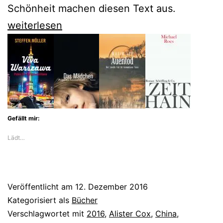
Schönheit machen diesen Text aus.
Christoph
weiterlesen
Ransmayr
sucht
in
„Cox“
nach
Gefällt mir:
der
Lädt…
Zeit
Veröffentlicht am
12. Dezember 2016
Kategorisiert als
Bücher
Verschlagwortet mit
2016
,
Alister Cox
,
China
,