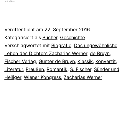
Lädt…
erstaunlichen
Dichters
Zacharias
Veröffentlicht am
22. September 2016
Werner
Kategorisiert als
Bücher
,
Geschichte
Verschlagwortet mit
Biografie
,
Das ungewöhnliche
Leben des Dichters Zacharias Werner
,
de Bruyn
,
Fischer Verlag
,
Günter de Bruyn
,
Klassik
,
Konvertit
,
Literatur
,
Preußen
,
Romantik
,
S. Fischer
,
Sünder und
Heiliger
,
Wiener Kongress
,
Zacharias Werner