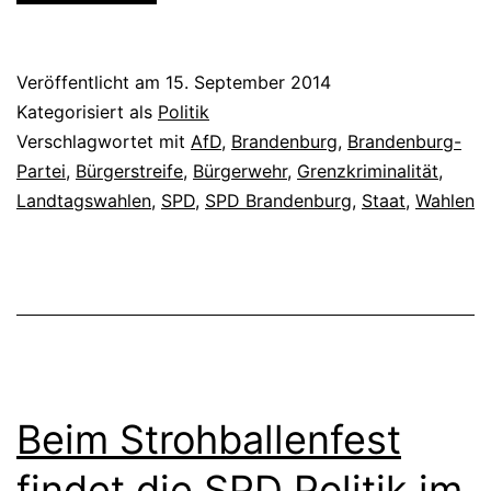
Veröffentlicht am
15. September 2014
Kategorisiert als
Politik
Verschlagwortet mit
AfD
,
Brandenburg
,
Brandenburg-
Partei
,
Bürgerstreife
,
Bürgerwehr
,
Grenzkriminalität
,
Landtagswahlen
,
SPD
,
SPD Brandenburg
,
Staat
,
Wahlen
Beim Strohballenfest
findet die SPD Politik im