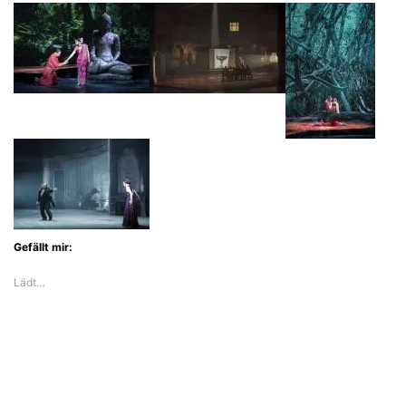
Brass
bläst
Wagner
aufs
Zwerchfell
Gefällt mir:
Lädt…