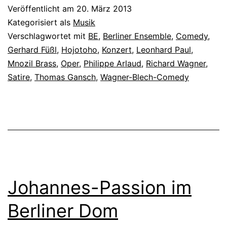
Veröffentlicht am
20. März 2013
Kategorisiert als
Musik
Verschlagwortet mit
BE
,
Berliner Ensemble
,
Comedy
,
Gerhard Füßl
,
Hojotoho
,
Konzert
,
Leonhard Paul
,
Mnozil Brass
,
Oper
,
Philippe Arlaud
,
Richard Wagner
,
Satire
,
Thomas Gansch
,
Wagner-Blech-Comedy
Johannes-Passion im
Berliner Dom