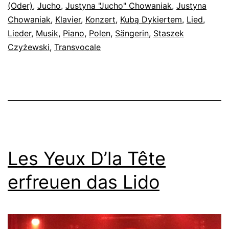
(Oder)
,
Jucho
,
Justyna "Jucho" Chowaniak
,
Justyna
Chowaniak
,
Klavier
,
Konzert
,
Kubą Dykiertem
,
Lied
,
Lieder
,
Musik
,
Piano
,
Polen
,
Sängerin
,
Staszek
Czyżewski
,
Transvocale
Les Yeux D’la Tête
erfreuen das Lido