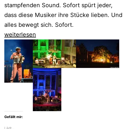
stampfenden Sound. Sofort spürt jeder,
dass diese Musiker ihre Stücke lieben. Und
alles bewegt sich. Sofort.
Blasmusik
weiterlesen
der
Fanfare
Ciocarlia
feiert
das
Leben
Gefällt mir:
Lädt…