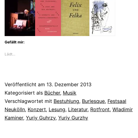
Rotfront
machen
Literatur
nach
Gefällt mir:
Tönen
Lädt…
Veröffentlicht am
13. Dezember 2013
Kategorisiert als
Bücher
,
Musik
Verschlagwortet mit
Bestuhlung
,
Burlesque
,
Festsaal
Neukölln
,
Konzert
,
Lesung
,
Literatur
,
Rotfront
,
Wladimir
Kaminer
,
Yuriy Guhrzy
,
Yuriy Gurzhy