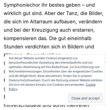
Symphoniechor ihr bestes geben – und
wirklich gut sind. Aber der Tanz, die Bilder,
die sich im Altarraum aufbauen, verändern
und bei der Kreuzigung auch erstarren,
kompensieren das. Die gut eineinhalb
Stunden verdichten sich in Bildern und
Klängen, die nachwirken.
Auf dieser Website werden Cookies eingesetzt zur
Und das liegt auch an der Kulisse. Denn der
benutzerfreundlichen Gestaltung des Internetauftritts und zur
optimalen Abstimmung auf Ihre Bedürfnisse, zur Durchführung von
Gedanke, dass dieser Dom von jenem
Reichweitenmessungen. Einzelheiten über die eingesetzten Cookies
und die Möglichkeit, diese abzulehnen, finden Sie in unseren
Kaiser Wilhelm II. gebaut und als Kirche
Datenschutzhinweisen. Durch die Nutzung unserer Website erklären
Sie sich mit diesem Einsatz von Cookies einverstanden.
Cookie
genutzt wurde, der neun Jahre nach der
Policy
Einweihung den 1. Weltkrieg
mitverschuldete und somit mehreren