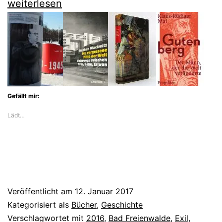
Hans
weiterlesen
Keilsons
Sonette
einer
verbotenen
Liebe
Gefällt mir:
Lädt…
Veröffentlicht am
12. Januar 2017
Kategorisiert als
Bücher
,
Geschichte
Verschlagwortet mit
2016
,
Bad Freienwalde
,
Exil
,