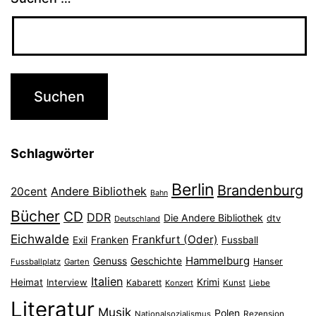
Schlagwörter
Berlin
Brandenburg
Andere Bibliothek
20cent
Bahn
Bücher
CD
DDR
Die Andere Bibliothek
dtv
Deutschland
Eichwalde
Frankfurt (Oder)
Franken
Exil
Fussball
Hammelburg
Genuss
Geschichte
Hanser
Fussballplatz
Garten
Italien
Heimat
Interview
Krimi
Kabarett
Konzert
Kunst
Liebe
Literatur
Musik
Polen
Nationalsozialismus
Rezension