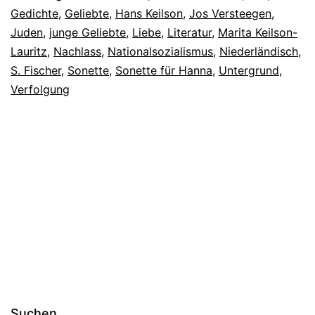
Gedichte
,
Geliebte
,
Hans Keilson
,
Jos Versteegen
,
Juden
,
junge Geliebte
,
Liebe
,
Literatur
,
Marita Keilson-
Lauritz
,
Nachlass
,
Nationalsozialismus
,
Niederländisch
,
S. Fischer
,
Sonette
,
Sonette für Hanna
,
Untergrund
,
Verfolgung
Suchen …