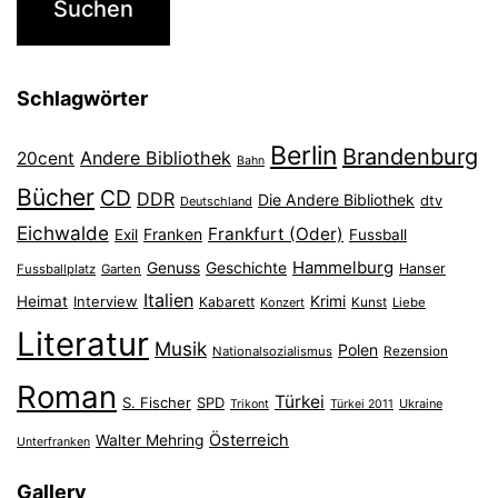
Schlagwörter
Berlin
Brandenburg
Andere Bibliothek
20cent
Bahn
Bücher
CD
DDR
Die Andere Bibliothek
dtv
Deutschland
Eichwalde
Frankfurt (Oder)
Franken
Exil
Fussball
Hammelburg
Genuss
Geschichte
Hanser
Fussballplatz
Garten
Italien
Heimat
Interview
Krimi
Kabarett
Konzert
Kunst
Liebe
Literatur
Musik
Polen
Nationalsozialismus
Rezension
Roman
Türkei
S. Fischer
SPD
Ukraine
Trikont
Türkei 2011
Österreich
Walter Mehring
Unterfranken
Gallery