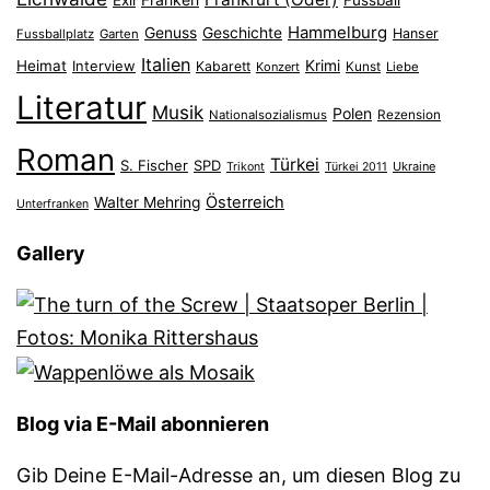
Exil
Fussball
Hammelburg
Genuss
Geschichte
Hanser
Fussballplatz
Garten
Italien
Heimat
Interview
Krimi
Kabarett
Konzert
Kunst
Liebe
Literatur
Musik
Polen
Nationalsozialismus
Rezension
Roman
Türkei
S. Fischer
SPD
Ukraine
Trikont
Türkei 2011
Österreich
Walter Mehring
Unterfranken
Gallery
Blog via E-Mail abonnieren
Gib Deine E-Mail-Adresse an, um diesen Blog zu