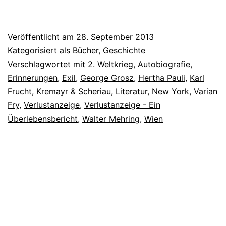
Veröffentlicht am
28. September 2013
Kategorisiert als
Bücher
,
Geschichte
Verschlagwortet mit
2. Weltkrieg
,
Autobiografie
,
Erinnerungen
,
Exil
,
George Grosz
,
Hertha Pauli
,
Karl
Frucht
,
Kremayr & Scheriau
,
Literatur
,
New York
,
Varian
Fry
,
Verlustanzeige
,
Verlustanzeige - Ein
Überlebensbericht
,
Walter Mehring
,
Wien