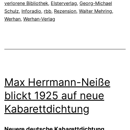
verlorene Bibliothek
,
Elsterverlag
,
Georg-Michael
Schulz
,
Inforadio
,
rbb
,
Rezension
,
Walter Mehring
,
Werhan
,
Werhan-Verlag
Max Herrmann-Neiße
blickt 1925 auf neue
Kabarettdichtung
Neuere deutsche Kabarettdichtung