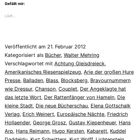
Gefällt mir:
Lädt…
Veröffentlicht am
21. Februar 2012
Kategorisiert als
Bücher
,
Walter Mehring
Verschlagwortet mit
Achtung Gleisdreieck
,
Amerikanisches Riesenspielzeug
,
Arie der großen Hure
Presse
,
Balladen
,
Blass
,
Blocksberg
,
Bravournummern
wie Dressur
,
Chanson
,
Couplet
,
Der Angeklagte hat
das letzte Wort
,
Der Rattenfänger von Hameln
,
Die
kleine Stadt
,
Die neue Bücherschau
,
Elena Gottschalk
Verlag
,
Erich Weinert
,
Europäische Nächte
,
Friedrich
Hollaender
,
George Grosz
,
Gustav Kiepenheuer
,
Hans
Arp
,
Hans Reimann
,
Hugo Kersten
,
Kabarett
,
Kuddel
Daddeldu
,
Kurt Schwitters
,
Kurt Wolff
,
Lichtenstein
,