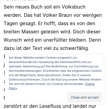
Sein neues Buch soll ein Volksbuch
werden. Das hat Volker Braun vor wenigen
Tagen gesagt. Er hofft, dass es von den
breiten Massen gelesen wird. Doch dieser
Wunsch wird ein unerfüllter bleiben. Denn
dazu ist der Text viel zu schwerfällig.
Eigentlich ist Braun ein Lyriker. Das ist auf
Auf dieser Website werden Cookies eingesetzt zur
benutzerfreundlichen Gestaltung des Internetauftritts und zur
jeder Seite von „Machwerk oder Das
optimalen Abstimmung auf Ihre Bedürfnisse, zur Durchführung von
Reichweitenmessungen. Einzelheiten über die eingesetzten Cookies
Schichtbuch des Flick von Lauchhammer“
und die Möglichkeit, diese abzulehnen, finden Sie in unseren
Datenschutzhinweisen. Durch die Nutzung unserer Website erklären
zu spüren. Jeder möglichen
Sie sich mit diesem Einsatz von Cookies einverstanden.
Cookie
Policy
schwerwiegenden Bedeutung eines Worts
hechtet der Dichter hinterher. Dadurch
zerstört er den Lesefluss und landet nur