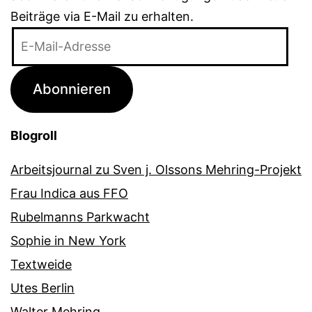
Beiträge via E-Mail zu erhalten.
E-
Mail-
Adresse
Abonnieren
Blogroll
Arbeitsjournal zu Sven j. Olssons Mehring-Projekt
Frau Indica aus FFO
Rubelmanns Parkwacht
Sophie in New York
Textweide
Utes Berlin
Walter Mehring