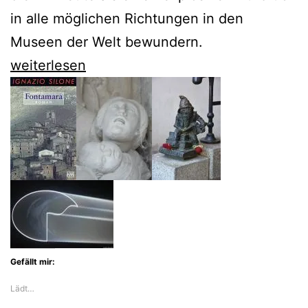
in alle möglichen Richtungen in den
Museen der Welt bewundern.
„Verrufene
weiterlesen
Malerei“
von
Walter
Mehring
als
Neuauflage
Gefällt mir:
Lädt…