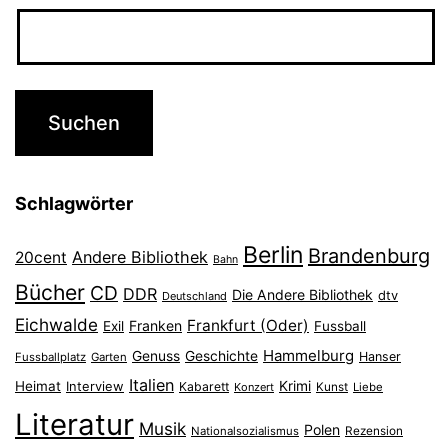
Schlagwörter
Berlin
Brandenburg
Andere Bibliothek
20cent
Bahn
Bücher
CD
DDR
Die Andere Bibliothek
dtv
Deutschland
Eichwalde
Frankfurt (Oder)
Franken
Exil
Fussball
Hammelburg
Genuss
Geschichte
Hanser
Fussballplatz
Garten
Italien
Heimat
Interview
Krimi
Kabarett
Konzert
Kunst
Liebe
Literatur
Musik
Polen
Nationalsozialismus
Rezension