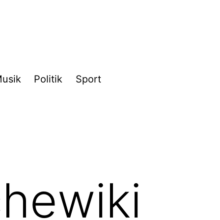
usik
Politik
Sport
chewiki