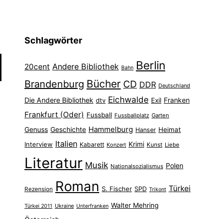
Schlagwörter
Berlin
Andere Bibliothek
20cent
Bahn
Bücher
Brandenburg
CD
DDR
Deutschland
Eichwalde
Die Andere Bibliothek
Franken
dtv
Exil
Frankfurt (Oder)
Fussball
Fussballplatz
Garten
Hammelburg
Genuss
Geschichte
Heimat
Hanser
Italien
Interview
Krimi
Kabarett
Konzert
Kunst
Liebe
Literatur
Musik
Polen
Nationalsozialismus
Roman
Türkei
S. Fischer
SPD
Rezension
Trikont
Walter Mehring
Ukraine
Türkei 2011
Unterfranken