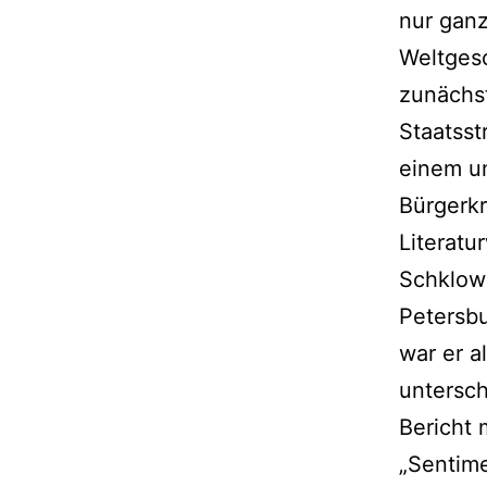
nur ganz
Weltges
zunächst
Staatsst
einem un
Bürgerkr
Literatu
Schklows
Petersbu
war er a
untersch
Bericht 
„Sentime