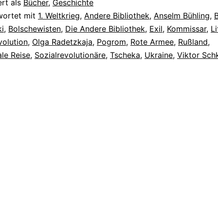
ert als
Bücher
,
Geschichte
wortet mit
1. Weltkrieg
,
Andere Bibliothek
,
Anselm Bühling
,
i
,
Bolschewisten
,
Die Andere Bibliothek
,
Exil
,
Kommissar
,
Li
volution
,
Olga Radetzkaja
,
Pogrom
,
Rote Armee
,
Rußland
,
le Reise
,
Sozialrevolutionäre
,
Tscheka
,
Ukraine
,
Viktor Sch