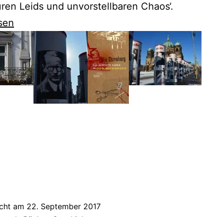
en Leids und unvorstellbaren Chaos‘.
sen
kij
evolution
icht am
22. September 2017