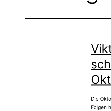
Vik
sch
Okt
Die Okto
Folgen h