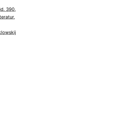
Bd. 390
,
teratur
,
klowskij