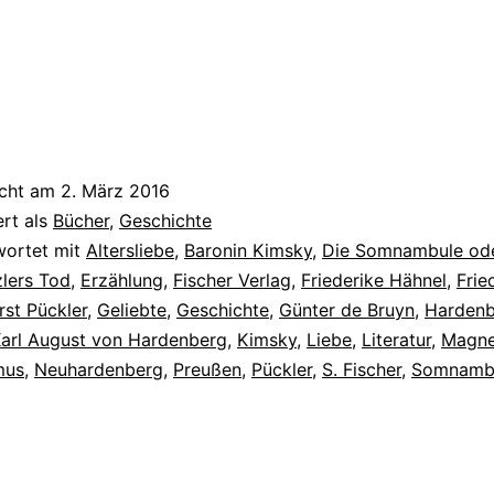
ebe
nzlers
erg
icht am
2. März 2016
ert als
Bücher
,
Geschichte
wortet mit
Altersliebe
,
Baronin Kimsky
,
Die Somnambule od
lers Tod
,
Erzählung
,
Fischer Verlag
,
Friederike Hähnel
,
Frie
rst Pückler
,
Geliebte
,
Geschichte
,
Günter de Bruyn
,
Hardenb
arl August von Hardenberg
,
Kimsky
,
Liebe
,
Literatur
,
Magne
mus
,
Neuhardenberg
,
Preußen
,
Pückler
,
S. Fischer
,
Somnamb