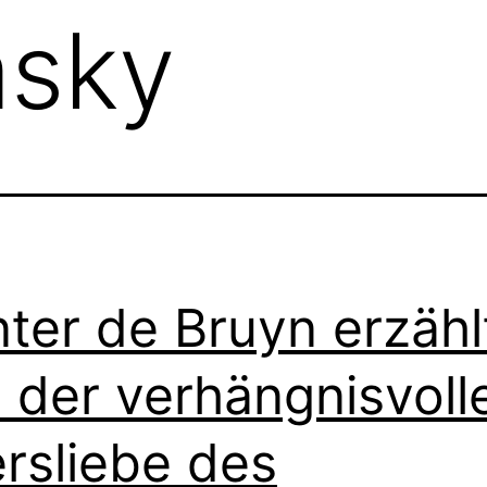
msky
ter de Bruyn erzähl
 der verhängnisvoll
ersliebe des