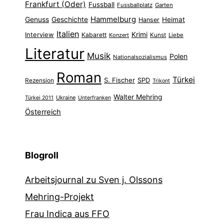
Frankfurt (Oder)
Fussball
Fussballplatz
Garten
Hammelburg
Genuss
Geschichte
Heimat
Hanser
Italien
Interview
Krimi
Kabarett
Konzert
Kunst
Liebe
Literatur
Musik
Polen
Nationalsozialismus
Roman
Türkei
S. Fischer
SPD
Rezension
Trikont
Walter Mehring
Ukraine
Türkei 2011
Unterfranken
Österreich
Blogroll
Arbeitsjournal zu Sven j. Olssons
Mehring-Projekt
Frau Indica aus FFO