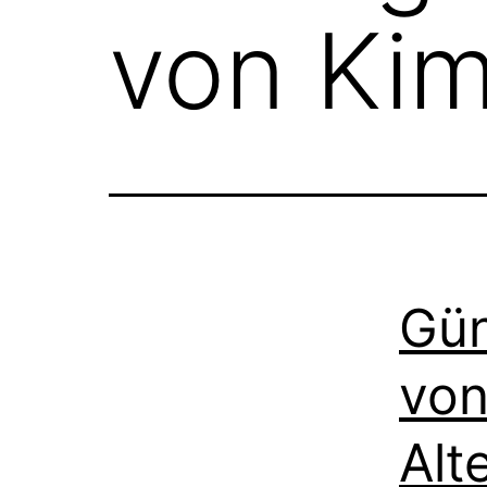
von Ki
Gün
von
Alt