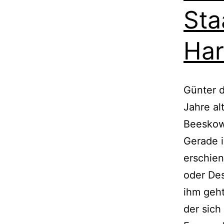
Sta
Har
Günter d
Jahre al
Beeskow
Gerade i
erschie
oder Des
ihm geht
der sich