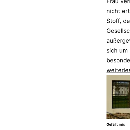
Frau ver
nicht er
Stoff, d
Gesellsc
außergew
sich um 
besonde
Günter
weiterle
de
Bruyn
erzählt
von
der
Gefällt mir:
verhängn