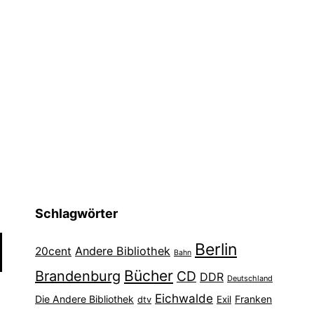
Schlagwörter
Berlin
Andere Bibliothek
20cent
Bahn
Bücher
Brandenburg
CD
DDR
Deutschland
Eichwalde
Die Andere Bibliothek
Franken
dtv
Exil