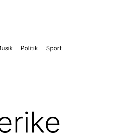
usik
Politik
Sport
erike