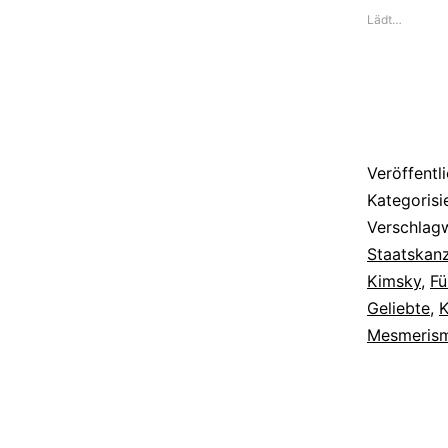
Lädt…
Altersli
des
Staatska
Hardenb
Veröffentl
Kategorisi
Verschlag
Staatskanz
Kimsky
,
Fü
Geliebte
,
K
Mesmeris