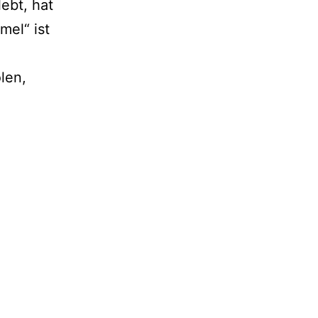
lebt, hat
mel“ ist
len,