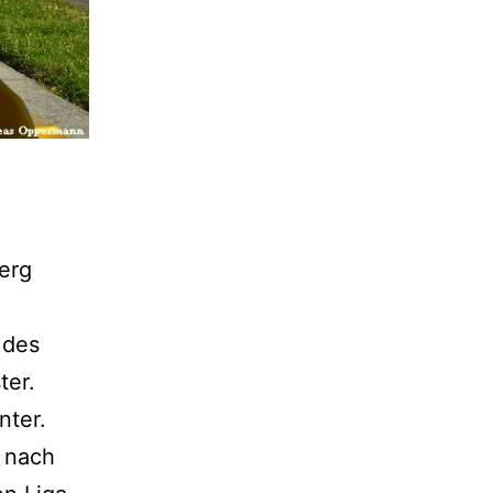
erg
 des
ter.
nter.
e nach