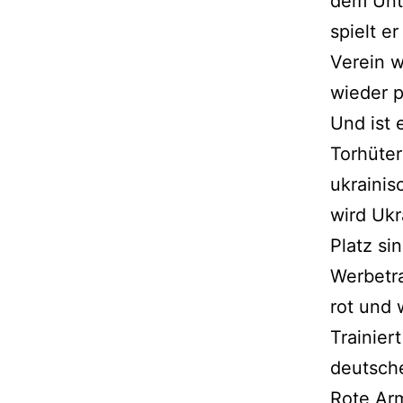
dem Unte
spielt e
Verein w
wieder p
Und ist 
Torhüter
ukrainis
wird Ukr
Platz si
Werbetra
rot und 
Trainier
deutsche
Rote Ar