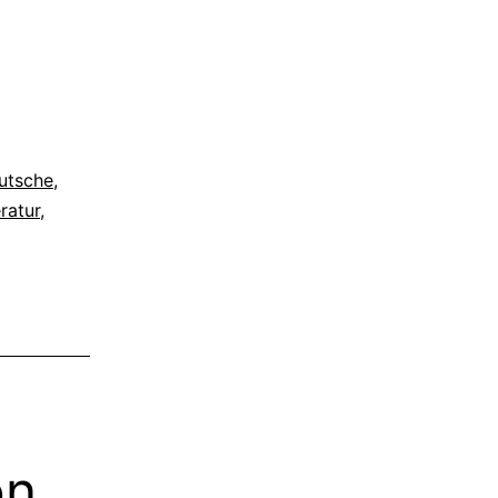
utsche
,
eratur
,
on