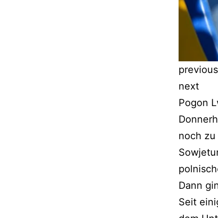
previous
next
Pogon Lw
Donnerha
noch zu 
Sowjetu
polnisch
Dann gin
Seit ein