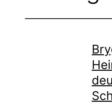
Bry
Hei
deu
Sch