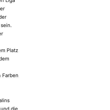
en Liga
Der
der
sein.
er
em Platz
 dem
n Farben
lins
 und die