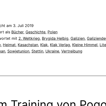
le
icht am
3. Juli 2019
ert als
Bücher
,
Geschichte
,
Polen
wortet mit
2. Weltkrieg
,
Brygida Helbig
,
Galizien
,
Galiziende
e
,
Heimat
,
Kasachstan
,
Klak
,
Klak Verlag
,
Kleine Himmel
,
Lit
man
,
Sowjetunion
,
Stettin
,
Ukraine
,
Vertreibung
m Training von Pog