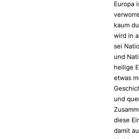
Europa i
verworre
kaum du
wird in 
sei Nati
und Nati
heilige 
etwas me
Geschich
und quer
Zusamme
diese Ei
damit au