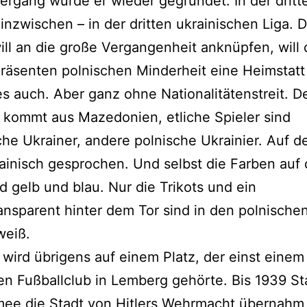
rgang wurde er wieder gegründet. In der dritt
r inzwischen – in der dritten ukrainischen Liga. 
ill an die große Vergangenheit anknüpfen, will 
räsenten polnischen Minderheit eine Heimstatt 
es auch. Aber ganz ohne Nationalitätenstreit. D
 kommt aus Mazedonien, etliche Spieler sind
che Ukrainer, andere polnische Ukrainier. Auf d
ainisch gesprochen. Und selbst die Farben auf
nd gelb und blau. Nur die Trikots und ein
nsparent hinter dem Tor sind in den polnische
weiß.
t wird übrigens auf einem Platz, der einst einem
n Fußballclub in Lemberg gehörte. Bis 1939 Sta
mee die Stadt von Hitlers Wehrmacht übernahm