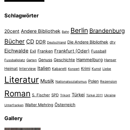
Schlagwörter
Berlin
Brandenburg
Andere Bibliothek
20cent
Bahn
Bücher
CD
DDR
Die Andere Bibliothek
dtv
Deutschland
Eichwalde
Frankfurt (Oder)
Franken
Exil
Fussball
Hammelburg
Genuss
Geschichte
Hanser
Fussballplatz
Garten
Italien
Heimat
Interview
Krimi
Kabarett
Konzert
Kunst
Liebe
Literatur
Musik
Polen
Nationalsozialismus
Rezension
Roman
Türkei
S. Fischer
SPD
Ukraine
Trikont
Türkei 2011
Österreich
Walter Mehring
Unterfranken
Gallery