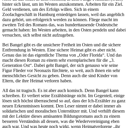
hinter sich lässt, um im Westen anzukommen. Arbeiten für ein Ziel.
Geld verdienen, um des Erfolgs willen. Sich in einem
Zoofachgeschäft in Hamburg erniedrigen lassen, weil das angeblich
dazu gehört, um erfolgreich werden zu können. Fliege macht im
zweiten Teil des Romans das, was hunderttausende Ostdeutsche
gemacht haben: Im Westen arbeiten, in den Osten pendeln und dabei
versuchen, sich selbst nicht aufzugeben.
Bei Bangel gibt es die unsichere Freiheit im Osten und die sichere
Entfremdung in Westen. Eine sichere Heimat gibt es aber nicht.
Genau das ist das eigentliche Thema von „Oder Florida“. Und das
macht diesen Roman zu einem sehr exemplarischen für die „3.
Generation Ost“. Dabei geht Bangel, der sich genauso wie seine
Figur Flieder vor Neonazis fürchtete, so weit, auch ihnen ein sehr
menschliches Gesicht zu geben. Denn auch die sind Kinder von
Eltern, die ihre Heimat verloren haben.
All das ist tragisch. Es ist aber auch komisch. Denn Bangel kann
schreiben. Er verliert seine Erzählstränge nicht. Im Gegenteil, einige
lösen sich höchst überraschend so auf, dass der Ich-Erzähler zu ganz
neuen Erkenntnissen kommt. Den Leser nimmt er dabei immer als
solidarischen und moralischen Unterstützer mit. Und verhilft diesem
mit der Lektüre dieses amüsanten Bildungsromans auch zu einem
besseren Verständnis all dessen, was die Wiedervereinigung eben
auch war. Und was heute noch wirkt, wenn Heimatverlorene „ihr