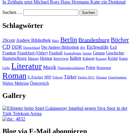
In Zeithain setzt Michael Roes Hans Hermann Katte ein Denkmal
Suchen …
Schlagwörter
Berlin
Bücher
Brandenburg
20cent
Andere Bibliothek
Bahn
CD
Eichwalde
DDR
Die Andere Bibliothek
dtv
Exil
Deutschland
Frankfurt (Oder)
Franken
Fussball
Genuss
Geschichte
Fussballplatz
Garten
Italien
Hammelburg
Heimat
Interview
Krimi
Hanser
Kabarett
Kunst
Konzert
Literatur
Musik
Polen
Rezension
Liebe
Nationalsozialismus
Roman
Türkei
S. Fischer
SPD
Ukraine
Trikont
Türkei 2011
Unterfranken
Österreich
Walter Mehring
Gallery
Blog via E-Mail abonnieren