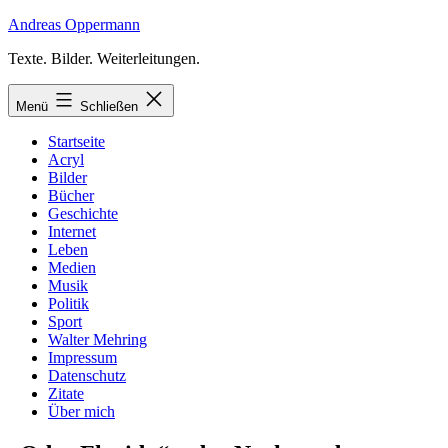
Zum
Andreas Oppermann
Inhalt
Texte. Bilder. Weiterleitungen.
springen
Menü
Schließen
Startseite
Acryl
Bilder
Bücher
Geschichte
Internet
Leben
Medien
Musik
Politik
Sport
Walter Mehring
Impressum
Datenschutz
Zitate
Über mich