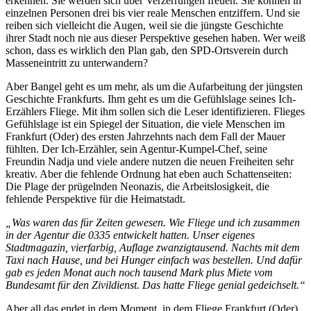
erkennen. Sie werden sich über Verzerrungen freuen. Sie können in
einzelnen Personen drei bis vier reale Menschen entziffern. Und sie
reiben sich vielleicht die Augen, weil sie die jüngste Geschichte
ihrer Stadt noch nie aus dieser Perspektive gesehen haben. Wer weiß
schon, dass es wirklich den Plan gab, den SPD-Ortsverein durch
Masseneintritt zu unterwandern?
Aber Bangel geht es um mehr, als um die Aufarbeitung der jüngsten
Geschichte Frankfurts. Ihm geht es um die Gefühlslage seines Ich-
Erzählers Fliege. Mit ihm sollen sich die Leser identifizieren. Flieges
Gefühlslage ist ein Spiegel der Situation, die viele Menschen im
Frankfurt (Oder) des ersten Jahrzehnts nach dem Fall der Mauer
fühlten. Der Ich-Erzähler, sein Agentur-Kumpel-Chef, seine
Freundin Nadja und viele andere nutzen die neuen Freiheiten sehr
kreativ. Aber die fehlende Ordnung hat eben auch Schattenseiten:
Die Plage der prügelnden Neonazis, die Arbeitslosigkeit, die
fehlende Perspektive für die Heimatstadt.
„Was waren das für Zeiten gewesen. Wie Fliege und ich zusammen
in der Agentur die 0335 entwickelt hatten. Unser eigenes
Stadtmagazin, vierfarbig, Auflage zwanzigtausend. Nachts mit dem
Taxi nach Hause, und bei Hunger einfach was bestellen. Und dafür
gab es jeden Monat auch noch tausend Mark plus Miete vom
Bundesamt für den Zivildienst. Das hatte Fliege genial gedeichselt.“
Aber all das endet in dem Moment, in dem Fliege Frankfurt (Oder)