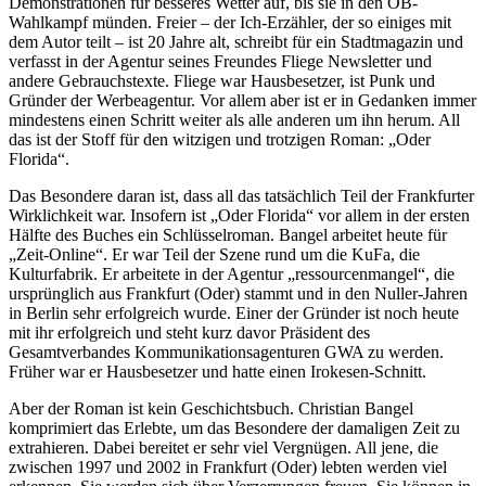
Demonstrationen für besseres Wetter auf, bis sie in den OB-
Wahlkampf münden. Freier – der Ich-Erzähler, der so einiges mit
dem Autor teilt – ist 20 Jahre alt, schreibt für ein Stadtmagazin und
verfasst in der Agentur seines Freundes Fliege Newsletter und
andere Gebrauchstexte. Fliege war Hausbesetzer, ist Punk und
Gründer der Werbeagentur. Vor allem aber ist er in Gedanken immer
mindestens einen Schritt weiter als alle anderen um ihn herum. All
das ist der Stoff für den witzigen und trotzigen Roman: „Oder
Florida“.
Das Besondere daran ist, dass all das tatsächlich Teil der Frankfurter
Wirklichkeit war. Insofern ist „Oder Florida“ vor allem in der ersten
Hälfte des Buches ein Schlüsselroman. Bangel arbeitet heute für
„Zeit-Online“. Er war Teil der Szene rund um die KuFa, die
Kulturfabrik. Er arbeitete in der Agentur „ressourcenmangel“, die
ursprünglich aus Frankfurt (Oder) stammt und in den Nuller-Jahren
in Berlin sehr erfolgreich wurde. Einer der Gründer ist noch heute
mit ihr erfolgreich und steht kurz davor Präsident des
Gesamtverbandes Kommunikationsagenturen GWA zu werden.
Früher war er Hausbesetzer und hatte einen Irokesen-Schnitt.
Aber der Roman ist kein Geschichtsbuch. Christian Bangel
komprimiert das Erlebte, um das Besondere der damaligen Zeit zu
extrahieren. Dabei bereitet er sehr viel Vergnügen. All jene, die
zwischen 1997 und 2002 in Frankfurt (Oder) lebten werden viel