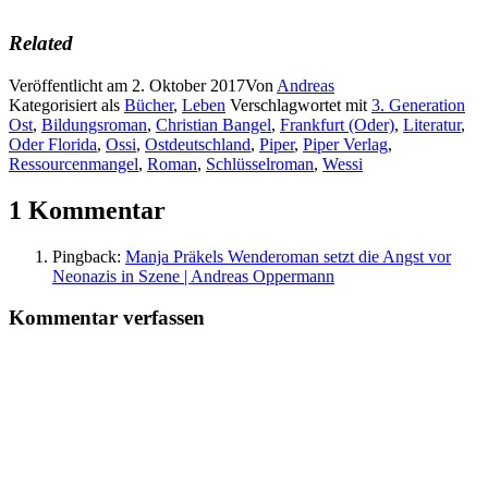
Related
Veröffentlicht am
2. Oktober 2017
Von
Andreas
Kategorisiert als
Bücher
,
Leben
Verschlagwortet mit
3. Generation
Ost
,
Bildungsroman
,
Christian Bangel
,
Frankfurt (Oder)
,
Literatur
,
Oder Florida
,
Ossi
,
Ostdeutschland
,
Piper
,
Piper Verlag
,
Ressourcenmangel
,
Roman
,
Schlüsselroman
,
Wessi
1 Kommentar
Pingback:
Manja Präkels Wenderoman setzt die Angst vor
Neonazis in Szene | Andreas Oppermann
Kommentar verfassen