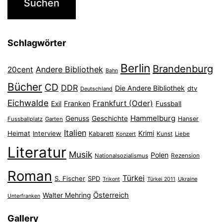
Schlagwörter
Berlin
Brandenburg
Andere Bibliothek
20cent
Bahn
Bücher
CD
DDR
Die Andere Bibliothek
dtv
Deutschland
Eichwalde
Frankfurt (Oder)
Franken
Exil
Fussball
Hammelburg
Genuss
Geschichte
Hanser
Fussballplatz
Garten
Italien
Heimat
Interview
Krimi
Kabarett
Konzert
Kunst
Liebe
Literatur
Musik
Polen
Nationalsozialismus
Rezension
Roman
Türkei
S. Fischer
SPD
Ukraine
Trikont
Türkei 2011
Österreich
Walter Mehring
Unterfranken
Gallery