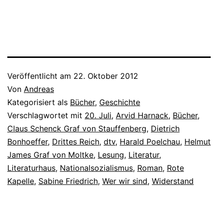
Veröffentlicht am
22. Oktober 2012
Von
Andreas
Kategorisiert als
Bücher
,
Geschichte
Verschlagwortet mit
20. Juli
,
Arvid Harnack
,
Bücher
,
Claus Schenck Graf von Stauffenberg
,
Dietrich
Bonhoeffer
,
Drittes Reich
,
dtv
,
Harald Poelchau
,
Helmut
James Graf von Moltke
,
Lesung
,
Literatur
,
Literaturhaus
,
Nationalsozialismus
,
Roman
,
Rote
Kapelle
,
Sabine Friedrich
,
Wer wir sind
,
Widerstand