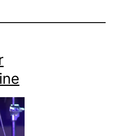
r
ine