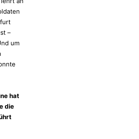
 lehrt an
oldaten
furt
st –
 Und um
m
konnte
ne hat
e die
ührt