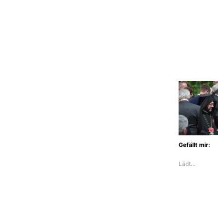
Gefällt mir:
Lädt…