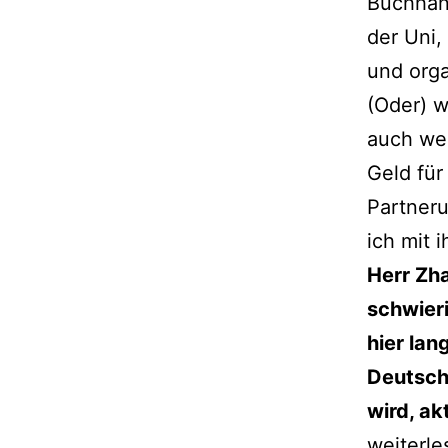
Buchhand
der Uni,
und orga
(Oder) w
auch wei
Geld für
Partneru
ich mit 
Herr Zh
schwier
hier lan
Deutsche
wird, ak
Serhij
weiterle