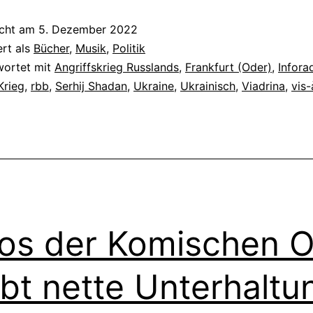
icht am
5. Dezember 2022
ert als
Bücher
,
Musik
,
Politik
wortet mit
Angriffskrieg Russlands
,
Frankfurt (Oder)
,
Infora
Krieg
,
rbb
,
Serhij Shadan
,
Ukraine
,
Ukrainisch
,
Viadrina
,
vis-
os der Komischen 
ibt nette Unterhaltu