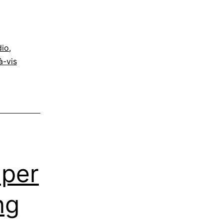
dio
,
à-vis
Oper
ng