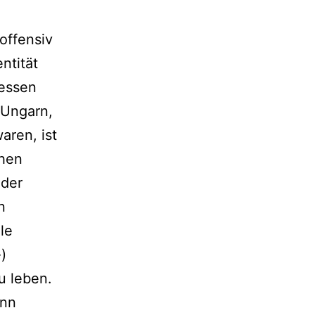
 offensiv
ntität
dessen
 Ungarn,
aren, ist
chen
nder
n
le
)
u leben.
enn