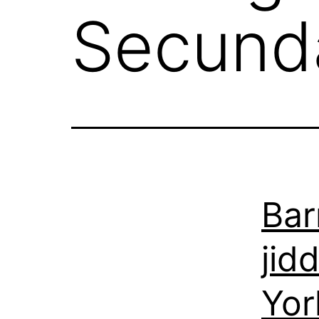
Secund
Bar
jid
Yor