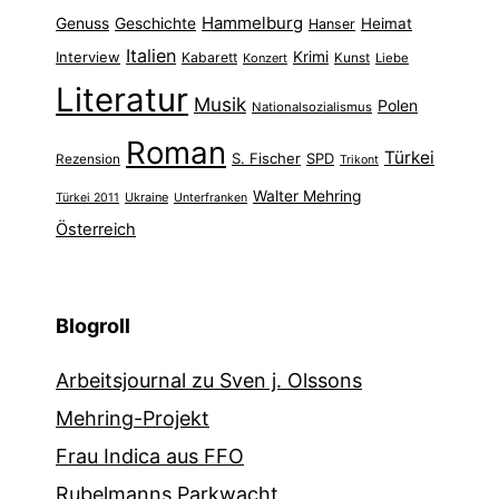
Hammelburg
Genuss
Geschichte
Heimat
Hanser
Italien
Interview
Krimi
Kabarett
Konzert
Kunst
Liebe
Literatur
Musik
Polen
Nationalsozialismus
Roman
Türkei
S. Fischer
SPD
Rezension
Trikont
Walter Mehring
Ukraine
Türkei 2011
Unterfranken
Österreich
Blogroll
Arbeitsjournal zu Sven j. Olssons
Mehring-Projekt
Frau Indica aus FFO
Rubelmanns Parkwacht