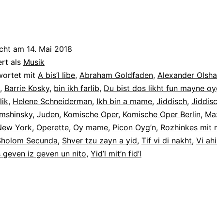
icht am
14. Mai 2018
ert als
Musik
wortet mit
A bis’l libe
,
Abraham Goldfaden
,
Alexander Olsha
,
Barrie Kosky
,
bin ikh farlib
,
Du bist dos likht fun mayne oy
lik
,
Helene Schneiderman
,
Ikh bin a mame
,
Jiddisch
,
Jiddis
mshinsky
,
Juden
,
Komische Oper
,
Komische Oper Berlin
,
Maz
New York
,
Operette
,
Oy mame
,
Picon Oyg’n
,
Rozhinkes mit 
Sholom Secunda
,
Shver tzu zayn a yid
,
Tif vi di nakht
,
Vi ahi
 geven iz geven un nito
,
Yid’l mit’n fid’l