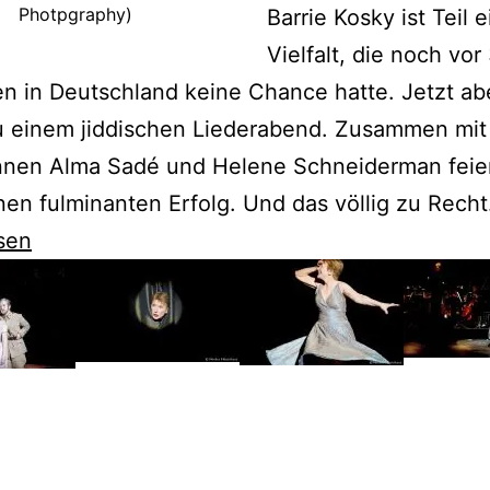
Photpgraphy)
Barrie Kosky ist Teil e
Vielfalt, die noch vor
n in Deutschland keine Chance hatte. Jetzt abe
u einem jiddischen Liederabend. Zusammen mit
nnen Alma Sadé und Helene Schneiderman feier
nen fulminanten Erfolg. Und das völlig zu Recht
sen
e
e