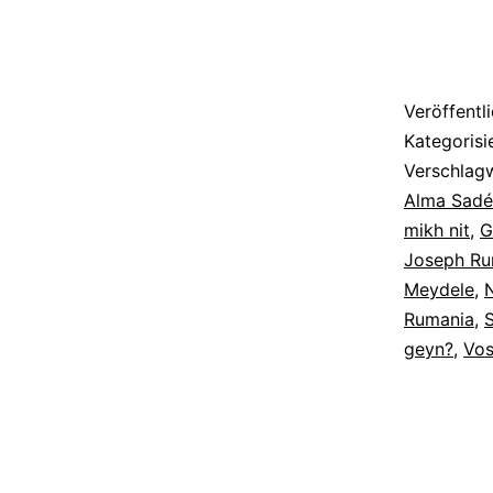
Yorks
Veröffentl
Kategorisi
Verschlag
Alma Sadé
mikh nit
,
G
Joseph Ru
Meydele
,
Rumania
,
geyn?
,
Vos