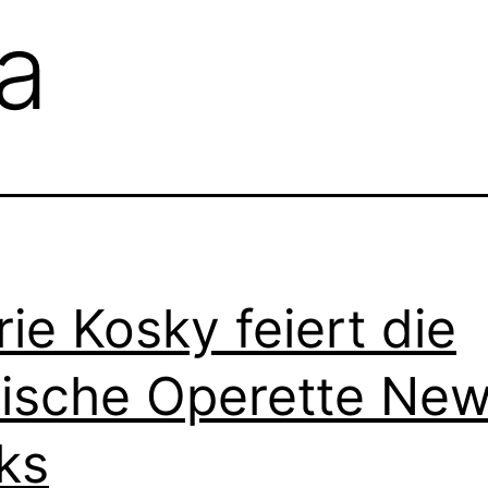
a
rie Kosky feiert die
dische Operette Ne
ks