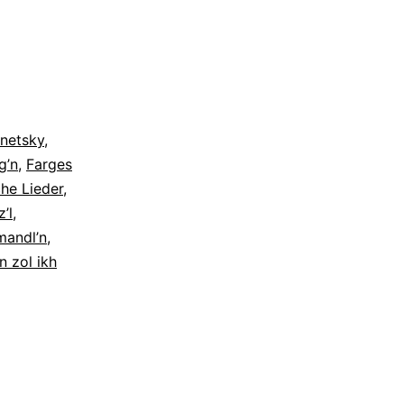
netsky
,
g’n
,
Farges
che Lieder
,
’l
,
mandl’n
,
n zol ikh