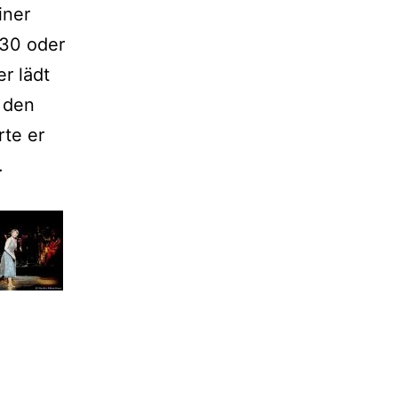
iner
 30 oder
r lädt
 den
te er
.