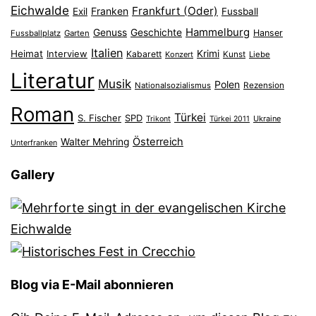
Eichwalde
Frankfurt (Oder)
Franken
Exil
Fussball
Hammelburg
Genuss
Geschichte
Hanser
Fussballplatz
Garten
Italien
Heimat
Interview
Krimi
Kabarett
Konzert
Kunst
Liebe
Literatur
Musik
Polen
Nationalsozialismus
Rezension
Roman
Türkei
S. Fischer
SPD
Ukraine
Trikont
Türkei 2011
Österreich
Walter Mehring
Unterfranken
Gallery
Blog via E-Mail abonnieren