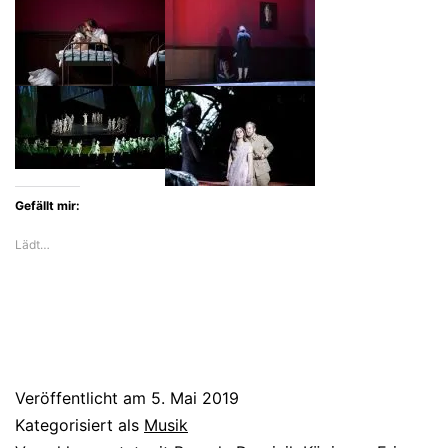
der
Komischen
Oper
bleibt
nette
Unterhaltung
Gefällt mir:
Lädt…
Veröffentlicht am
5. Mai 2019
Kategorisiert als
Musik