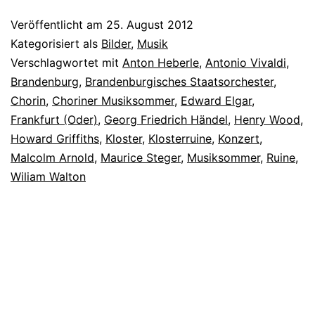
Veröffentlicht am
25. August 2012
Kategorisiert als
Bilder
,
Musik
Verschlagwortet mit
Anton Heberle
,
Antonio Vivaldi
,
Brandenburg
,
Brandenburgisches Staatsorchester
,
Chorin
,
Choriner Musiksommer
,
Edward Elgar
,
Frankfurt (Oder)
,
Georg Friedrich Händel
,
Henry Wood
,
Howard Griffiths
,
Kloster
,
Klosterruine
,
Konzert
,
Malcolm Arnold
,
Maurice Steger
,
Musiksommer
,
Ruine
,
Wiliam Walton