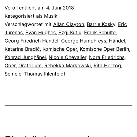
Veröffentlicht am
4. Juni 2018
Kategorisiert als
Musik
Verschlagwortet mit
Allan Clayton
,
Barrie Kosky
,
Eric
Jurenas
,
Evan Hughes
,
Ezgi Kutlu
,
Frank Schulte
,
Georg Friedrich Händel
,
George Humphreys
,
Händel
,
Katarina Bradić
,
Komische Oper
,
Komische Oper Berlin
,
Konrad Junghänel
,
Nicole Chevalier
,
Nora Friedrichs
,
Oper
,
Oratorium
,
Rebekka Markowski
,
Rita Herzog
,
Semele
,
Thomas Ihlenfeldt