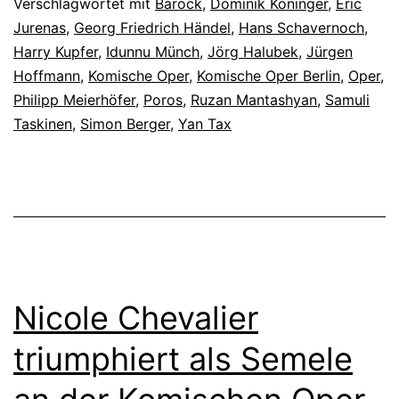
Verschlagwortet mit
Barock
,
Dominik Köninger
,
Eric
Jurenas
,
Georg Friedrich Händel
,
Hans Schavernoch
,
Harry Kupfer
,
Idunnu Münch
,
Jörg Halubek
,
Jürgen
Hoffmann
,
Komische Oper
,
Komische Oper Berlin
,
Oper
,
Philipp Meierhöfer
,
Poros
,
Ruzan Mantashyan
,
Samuli
Taskinen
,
Simon Berger
,
Yan Tax
Nicole Chevalier
triumphiert als Semele