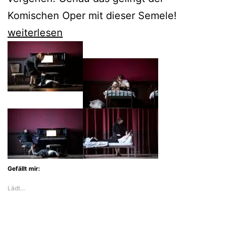
Komischen Oper mit dieser Semele!
Nicole
weiterlesen
Chevalier
triumphiert
als
Semele
an
der
Komischen
Oper
Gefällt mir:
Lädt…