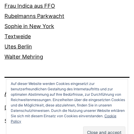
Frau Indica aus FFO
Rubelmanns Parkwacht
Sophie in New York
Textweide
Utes Berlin
Walter Mehring
Auf dieser Website werden Cookies eingesetzt zur
benutzerfreundlichen Gestaltung des Internetauftritts und zur
ANDREAS OPPERMANN
optimalen Abstimmung auf Ihre Bedürfnisse, zur Durchführung von
Reichweitenmessungen. Einzelheiten über die eingesetzten Cookies
und die Möglichkeit, diese abzulehnen, finden Sie in unseren
Datenschutz
Datenschutzhinweisen. Durch die Nutzung unserer Website erklären
Sie sich mit diesem Einsatz von Cookies einverstanden.
Cookie
Stolz präsentiert von
WordPress
.
Policy