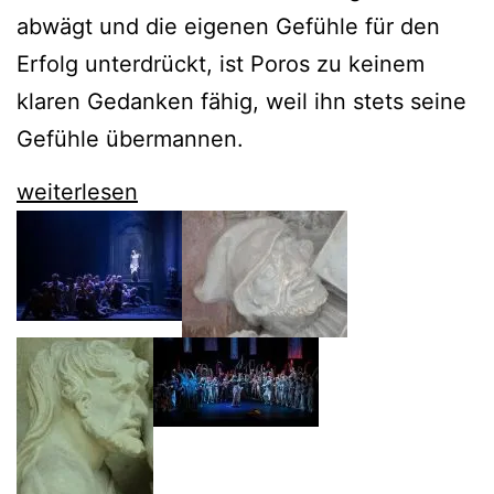
abwägt und die eigenen Gefühle für den
Erfolg unterdrückt, ist Poros zu keinem
klaren Gedanken fähig, weil ihn stets seine
Gefühle übermannen.
Poros
weiterlesen
der
Komischen
Oper
bleibt
nette
Unterhaltung