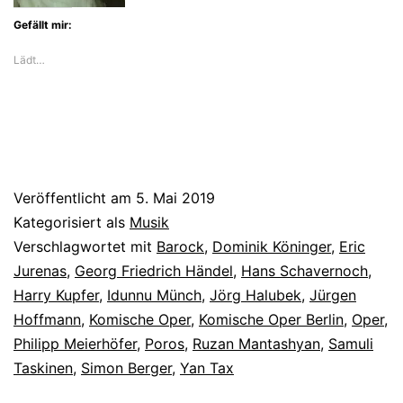
Gefällt mir:
Lädt…
Veröffentlicht am
5. Mai 2019
Kategorisiert als
Musik
Verschlagwortet mit
Barock
,
Dominik Köninger
,
Eric
Jurenas
,
Georg Friedrich Händel
,
Hans Schavernoch
,
Harry Kupfer
,
Idunnu Münch
,
Jörg Halubek
,
Jürgen
Hoffmann
,
Komische Oper
,
Komische Oper Berlin
,
Oper
,
Philipp Meierhöfer
,
Poros
,
Ruzan Mantashyan
,
Samuli
Taskinen
,
Simon Berger
,
Yan Tax