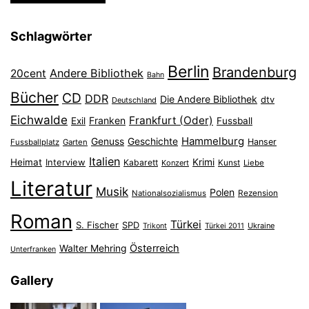
Schlagwörter
Berlin
Brandenburg
Andere Bibliothek
20cent
Bahn
Bücher
CD
DDR
Die Andere Bibliothek
dtv
Deutschland
Eichwalde
Frankfurt (Oder)
Franken
Exil
Fussball
Hammelburg
Genuss
Geschichte
Hanser
Fussballplatz
Garten
Italien
Heimat
Interview
Krimi
Kabarett
Konzert
Kunst
Liebe
Literatur
Musik
Polen
Nationalsozialismus
Rezension
Roman
Türkei
S. Fischer
SPD
Ukraine
Trikont
Türkei 2011
Österreich
Walter Mehring
Unterfranken
Gallery