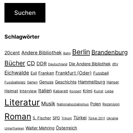
Schlagwörter
Berlin
Brandenburg
Andere Bibliothek
20cent
Bahn
Bücher
CD
DDR
Die Andere Bibliothek
dtv
Deutschland
Eichwalde
Frankfurt (Oder)
Franken
Exil
Fussball
Hammelburg
Genuss
Geschichte
Hanser
Fussballplatz
Garten
Italien
Heimat
Interview
Krimi
Kabarett
Konzert
Kunst
Liebe
Literatur
Musik
Polen
Nationalsozialismus
Rezension
Roman
Türkei
S. Fischer
SPD
Ukraine
Trikont
Türkei 2011
Österreich
Walter Mehring
Unterfranken