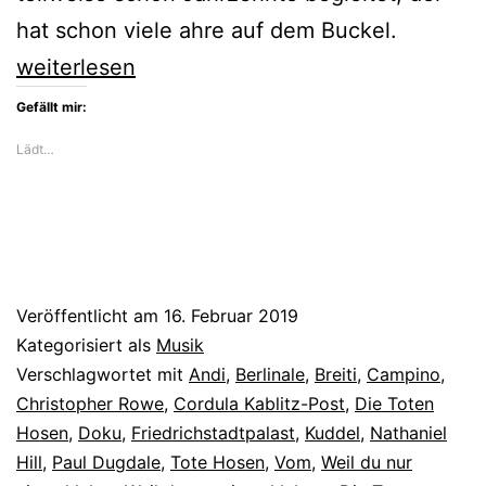
hat schon viele ahre auf dem Buckel.
Die
weiterlesen
Berlinale
Gefällt mir:
feiert
Lädt…
die
Toten
Hosen
Veröffentlicht am
16. Februar 2019
Kategorisiert als
Musik
Verschlagwortet mit
Andi
,
Berlinale
,
Breiti
,
Campino
,
Christopher Rowe
,
Cordula Kablitz-Post
,
Die Toten
Hosen
,
Doku
,
Friedrichstadtpalast
,
Kuddel
,
Nathaniel
Hill
,
Paul Dugdale
,
Tote Hosen
,
Vom
,
Weil du nur