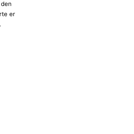
 den
te er
.