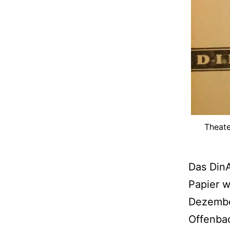
Theate
Das DinA
Papier w
Dezembe
Offenba