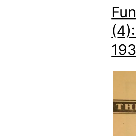
Fun
(4)
193