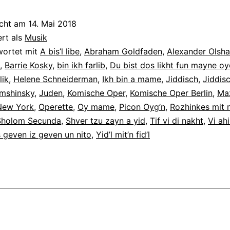
icht am
14. Mai 2018
ert als
Musik
wortet mit
A bis’l libe
,
Abraham Goldfaden
,
Alexander Olsha
,
Barrie Kosky
,
bin ikh farlib
,
Du bist dos likht fun mayne oy
lik
,
Helene Schneiderman
,
Ikh bin a mame
,
Jiddisch
,
Jiddis
mshinsky
,
Juden
,
Komische Oper
,
Komische Oper Berlin
,
Maz
New York
,
Operette
,
Oy mame
,
Picon Oyg’n
,
Rozhinkes mit 
Sholom Secunda
,
Shver tzu zayn a yid
,
Tif vi di nakht
,
Vi ahi
 geven iz geven un nito
,
Yid’l mit’n fid’l