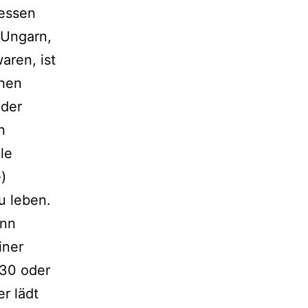
dessen
 Ungarn,
aren, ist
chen
nder
n
le
)
u leben.
enn
iner
 30 oder
r lädt