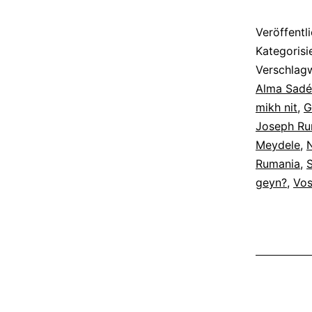
Veröffentl
Kategorisi
Verschlag
Alma Sadé
mikh nit
,
G
Joseph Ru
Meydele
,
Rumania
,
geyn?
,
Vos