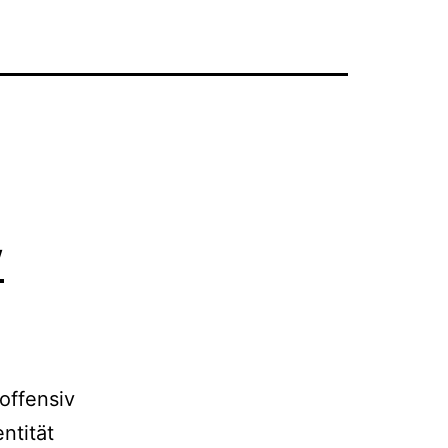
w
 offensiv
ntität