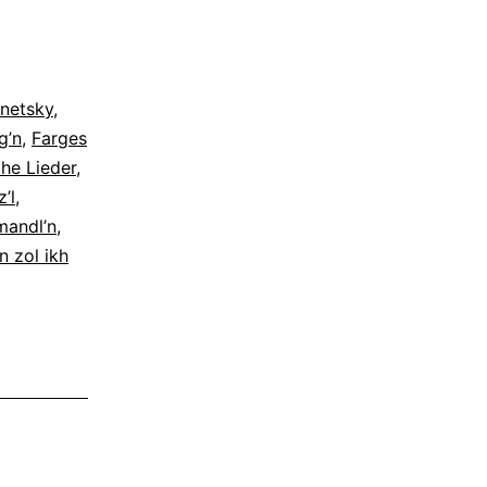
netsky
,
g’n
,
Farges
che Lieder
,
’l
,
mandl’n
,
n zol ikh