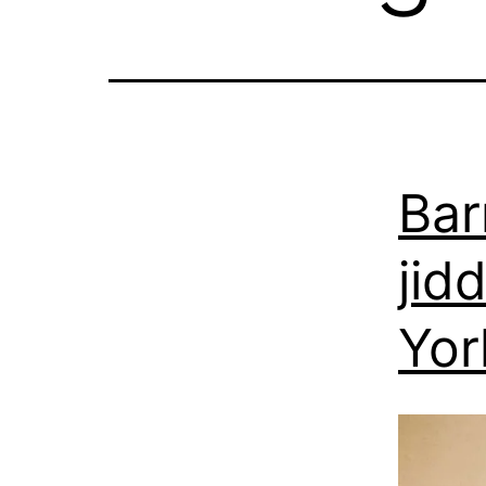
Bar
jid
Yor