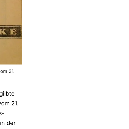
vom 21.
gilbte
vom 21.
s-
 in der