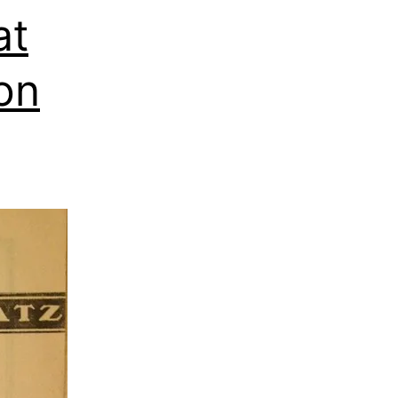
at
von