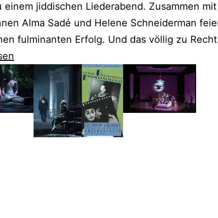
u einem jiddischen Liederabend. Zusammen mit
nnen Alma Sadé und Helene Schneiderman feier
nen fulminanten Erfolg. Und das völlig zu Recht
sen
e
e