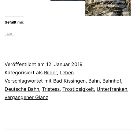
Beispiel
Bad
Kissingen
Gefällt mir:
Lädt…
Veröffentlicht am
12. Januar 2019
Kategorisiert als
Bilder
,
Leben
Verschlagwortet mit
Bad Kissingen
,
Bahn
,
Bahnhof
,
Deutsche Bahn
,
Tristess
,
Trostlosigkeit
,
Unterfranken
,
vergangener Glanz