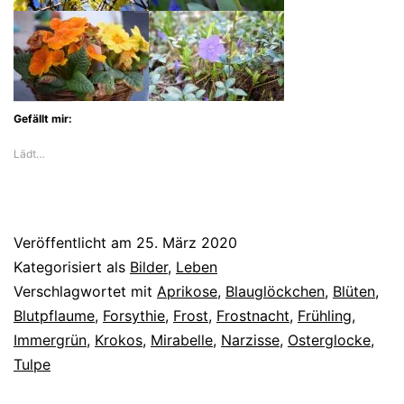
Gefällt mir:
Lädt…
Veröffentlicht am
25. März 2020
Kategorisiert als
Bilder
,
Leben
Verschlagwortet mit
Aprikose
,
Blauglöckchen
,
Blüten
,
Blutpflaume
,
Forsythie
,
Frost
,
Frostnacht
,
Frühling
,
Immergrün
,
Krokos
,
Mirabelle
,
Narzisse
,
Osterglocke
,
Tulpe