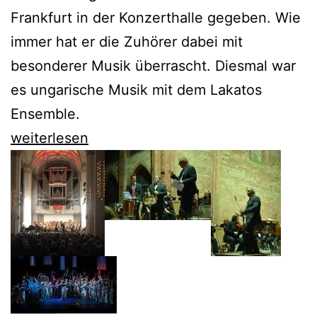
Frankfurt in der Konzerthalle gegeben. Wie
immer hat er die Zuhörer dabei mit
besonderer Musik überrascht. Diesmal war
es ungarische Musik mit dem Lakatos
Ensemble.
Howard
weiterlesen
Griffiths
läutet
sein
letztes
Jahr
in
Frankfurt