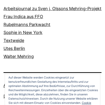
Arbeitsjournal zu Sven j. Olssons Mehring-Projekt
Frau Indica aus FFO
Rubelmanns Parkwacht
Sophie in New York
Textweide
Utes Berlin
Walter Mehring
Auf dieser Website werden Cookies eingesetzt zur
benutzerfreundlichen Gestaltung des Internetauftritts und zur
ANDREAS OPPERMANN
optimalen Abstimmung auf Ihre Bedürfnisse, zur Durchführung von
Reichweitenmessungen. Einzelheiten über die eingesetzten Cookies
und die Möglichkeit, diese abzulehnen, finden Sie in unseren
Datenschutz
Datenschutzhinweisen. Durch die Nutzung unserer Website erklären
Sie sich mit diesem Einsatz von Cookies einverstanden.
Cookie