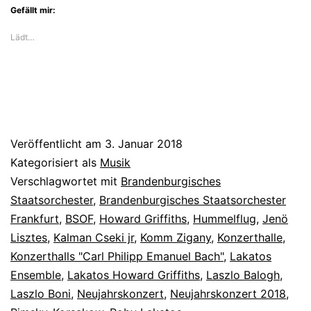
mit
Gefällt mir:
Gypsy-
Lädt…
Musik
ein
Veröffentlicht am
3. Januar 2018
Kategorisiert als
Musik
Verschlagwortet mit
Brandenburgisches
Staatsorchester
,
Brandenburgisches Staatsorchester
Frankfurt
,
BSOF
,
Howard Griffiths
,
Hummelflug
,
Jenö
Lisztes
,
Kalman Cseki jr
,
Komm Zigany
,
Konzerthalle
,
Konzerthalls "Carl Philipp Emanuel Bach"
,
Lakatos
Ensemble
,
Lakatos Howard Griffiths
,
Laszlo Balogh
,
Laszlo Boni
,
Neujahrskonzert
,
Neujahrskonzert 2018
,