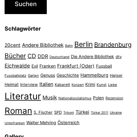
Schlagwörter
Berlin
Brandenburg
Andere Bibliothek
20cent
Bahn
Bücher
CD
DDR
Die Andere Bibliothek
dtv
Deutschland
Eichwalde
Frankfurt (Oder)
Franken
Exil
Fussball
Hammelburg
Genuss
Geschichte
Hanser
Fussballplatz
Garten
Italien
Heimat
Interview
Krimi
Kabarett
Konzert
Kunst
Liebe
Literatur
Musik
Polen
Nationalsozialismus
Rezension
Roman
Türkei
S. Fischer
SPD
Ukraine
Trikont
Türkei 2011
Österreich
Walter Mehring
Unterfranken
Gallery