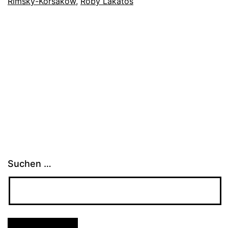
Rimsky-Korsakow
,
Roby Lakatos
Suchen …