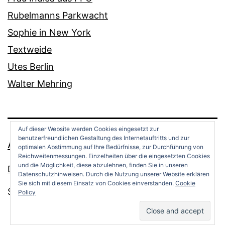
Rubelmanns Parkwacht
Sophie in New York
Textweide
Utes Berlin
Walter Mehring
Auf dieser Website werden Cookies eingesetzt zur
benutzerfreundlichen Gestaltung des Internetauftritts und zur
ANDREAS OPPERMANN
optimalen Abstimmung auf Ihre Bedürfnisse, zur Durchführung von
Reichweitenmessungen. Einzelheiten über die eingesetzten Cookies
und die Möglichkeit, diese abzulehnen, finden Sie in unseren
Datenschutz
Datenschutzhinweisen. Durch die Nutzung unserer Website erklären
Sie sich mit diesem Einsatz von Cookies einverstanden.
Cookie
Stolz präsentiert von
WordPress
.
Policy