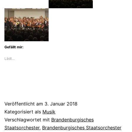
in
Frankfurt
mit
Gypsy-
Musik
Gefällt mir:
ein
Lädt…
Veröffentlicht am
3. Januar 2018
Kategorisiert als
Musik
Verschlagwortet mit
Brandenburgisches
Staatsorchester
,
Brandenburgisches Staatsorchester