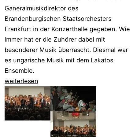
Ganeralmusikdirektor des
Brandenburgischen Staatsorchesters
Frankfurt in der Konzerthalle gegeben. Wie
immer hat er die Zuhörer dabei mit
besonderer Musik überrascht. Diesmal war
es ungarische Musik mit dem Lakatos
Ensemble.
Howard
weiterlesen
Griffiths
läutet
sein
letztes
Jahr