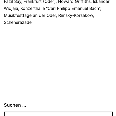
Fazil Say
,
Frankfurt (Oder)
,
Howard Griffiths
,
Iskandar
Widjaja
,
Konzerthalle "Carl Philipp Emanuel Bach"
,
Musikfesttage an der Oder
,
Rimsky-Korsakow
,
Scheherazade
Suchen …