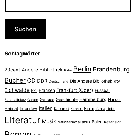
Schlagwörter
Berlin
Brandenburg
Andere Bibliothek
20cent
Bahn
Bücher
CD
DDR
Die Andere Bibliothek
dtv
Deutschland
Eichwalde
Frankfurt (Oder)
Franken
Exil
Fussball
Hammelburg
Genuss
Geschichte
Hanser
Fussballplatz
Garten
Italien
Heimat
Interview
Krimi
Kabarett
Konzert
Kunst
Liebe
Literatur
Musik
Polen
Nationalsozialismus
Rezension
Roman