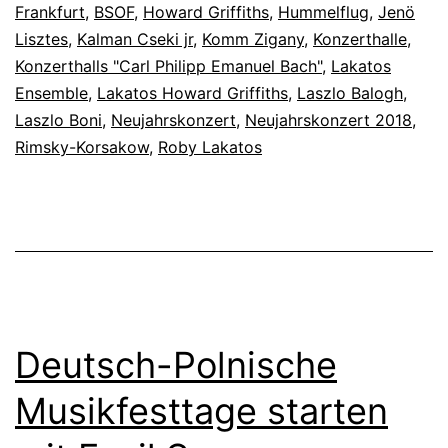
Frankfurt
,
BSOF
,
Howard Griffiths
,
Hummelflug
,
Jenö
Lisztes
,
Kalman Cseki jr
,
Komm Zigany
,
Konzerthalle
,
Konzerthalls "Carl Philipp Emanuel Bach"
,
Lakatos
Ensemble
,
Lakatos Howard Griffiths
,
Laszlo Balogh
,
Laszlo Boni
,
Neujahrskonzert
,
Neujahrskonzert 2018
,
Rimsky-Korsakow
,
Roby Lakatos
Deutsch-Polnische
Musikfesttage starten