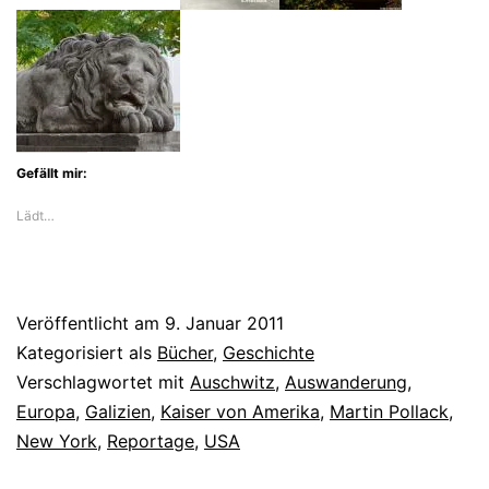
Gefällt mir:
Lädt…
Veröffentlicht am
9. Januar 2011
Kategorisiert als
Bücher
,
Geschichte
Verschlagwortet mit
Auschwitz
,
Auswanderung
,
Europa
,
Galizien
,
Kaiser von Amerika
,
Martin Pollack
,
New York
,
Reportage
,
USA