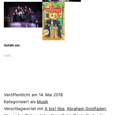
jiddische
Operette
New
Yorks
Gefällt mir:
Lädt…
Veröffentlicht am
14. Mai 2018
Kategorisiert als
Musik
Verschlagwortet mit
A bis’l libe
,
Abraham Goldfaden
,