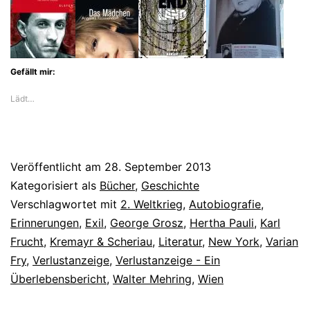
Gefällt mir:
Lädt…
Veröffentlicht am
28. September 2013
Kategorisiert als
Bücher
,
Geschichte
Verschlagwortet mit
2. Weltkrieg
,
Autobiografie
,
Erinnerungen
,
Exil
,
George Grosz
,
Hertha Pauli
,
Karl
Frucht
,
Kremayr & Scheriau
,
Literatur
,
New York
,
Varian
Fry
,
Verlustanzeige
,
Verlustanzeige - Ein
Überlebensbericht
,
Walter Mehring
,
Wien