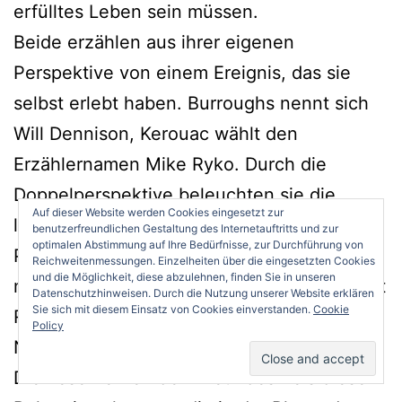
erfülltes Leben sein müssen.
Beide erzählen aus ihrer eigenen
Perspektive von einem Ereignis, das sie
selbst erlebt haben. Burroughs nennt sich
Will Dennison, Kerouac wählt den
Erzählernamen Mike Ryko. Durch die
Doppelperspektive beleuchten sie die
Auf dieser Website werden Cookies eingesetzt zur
letzten Tage von Al. Der ist unsterblich in
benutzerfreundlichen Gestaltung des Internetauftritts und zur
optimalen Abstimmung auf Ihre Bedürfnisse, zur Durchführung von
Philipp verliebt und nervt ihn damit. Philipp
Reichweitenmessungen. Einzelheiten über die eingesetzten Cookies
und die Möglichkeit, diese abzulehnen, finden Sie in unseren
möchte sich Al entziehen, indem er sich mit
Datenschutzhinweisen. Durch die Nutzung unserer Website erklären
Sie sich mit diesem Einsatz von Cookies einverstanden.
Cookie
Ryko als Matrose einschiffen will, um von
Policy
New York nach Europa zu fliehen.
Die Leser lernen den Freundeskreis dieser