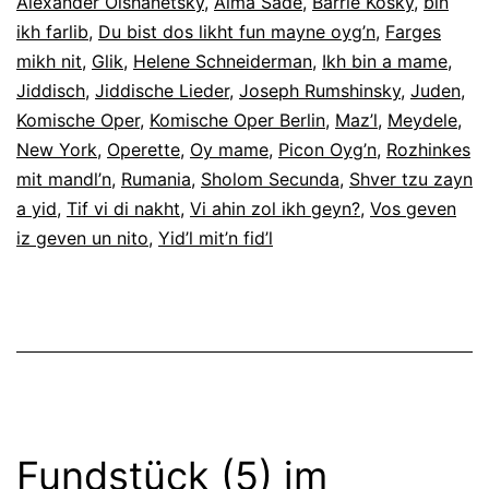
Alexander Olshanetsky
,
Alma Sadé
,
Barrie Kosky
,
bin
ikh farlib
,
Du bist dos likht fun mayne oyg’n
,
Farges
mikh nit
,
Glik
,
Helene Schneiderman
,
Ikh bin a mame
,
Jiddisch
,
Jiddische Lieder
,
Joseph Rumshinsky
,
Juden
,
Komische Oper
,
Komische Oper Berlin
,
Maz’l
,
Meydele
,
New York
,
Operette
,
Oy mame
,
Picon Oyg’n
,
Rozhinkes
mit mandl’n
,
Rumania
,
Sholom Secunda
,
Shver tzu zayn
a yid
,
Tif vi di nakht
,
Vi ahin zol ikh geyn?
,
Vos geven
iz geven un nito
,
Yid’l mit’n fid’l
Fundstück (5) im