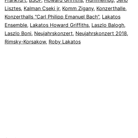
Lisztes
,
Kalman Cseki jr
,
Komm Zigany
,
Konzerthalle
,
Konzerthalls "Carl Philipp Emanuel Bach"
,
Lakatos
Ensemble
,
Lakatos Howard Griffiths
,
Laszlo Balogh
,
Laszlo Boni
,
Neujahrskonzert
,
Neujahrskonzert 2018
,
Rimsky-Korsakow
,
Roby Lakatos