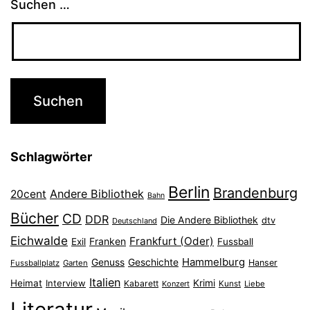
Suchen …
Schlagwörter
Berlin
Brandenburg
Andere Bibliothek
20cent
Bahn
Bücher
CD
DDR
Die Andere Bibliothek
dtv
Deutschland
Eichwalde
Frankfurt (Oder)
Franken
Exil
Fussball
Hammelburg
Genuss
Geschichte
Hanser
Fussballplatz
Garten
Italien
Heimat
Interview
Krimi
Kabarett
Konzert
Kunst
Liebe
Literatur