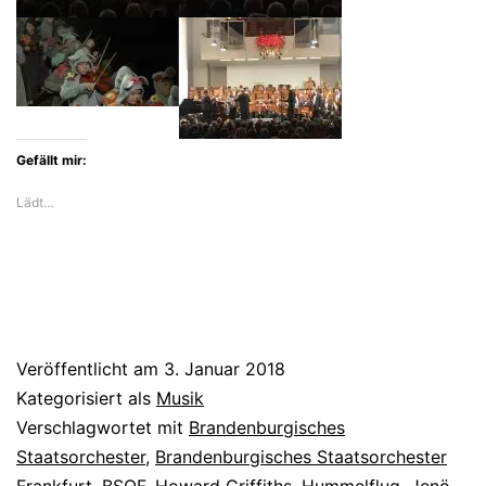
letztes
Jahr
in
Frankfurt
Gefällt mir:
mit
Lädt…
Gypsy-
Musik
ein
Veröffentlicht am
3. Januar 2018
Kategorisiert als
Musik
Verschlagwortet mit
Brandenburgisches
Staatsorchester
,
Brandenburgisches Staatsorchester
Frankfurt
,
BSOF
,
Howard Griffiths
,
Hummelflug
,
Jenö