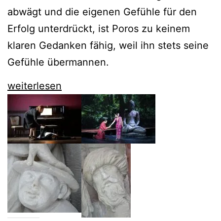
abwägt und die eigenen Gefühle für den
Erfolg unterdrückt, ist Poros zu keinem
klaren Gedanken fähig, weil ihn stets seine
Gefühle übermannen.
Poros
weiterlesen
der
Komischen
Oper
bleibt
nette
Unterhaltung