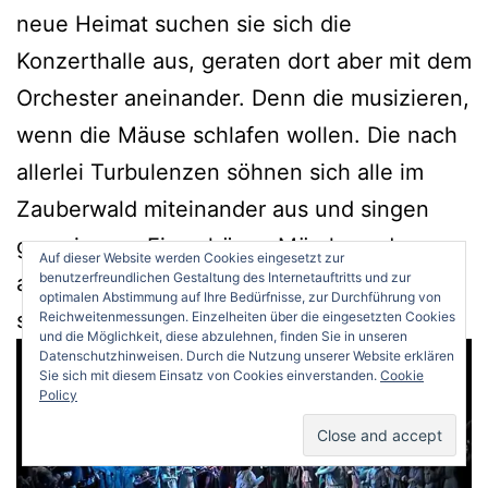
neue Heimat suchen sie sich die
Konzerthalle aus, geraten dort aber mit dem
Orchester aneinander. Denn die musizieren,
wenn die Mäuse schlafen wollen. Die nach
allerlei Turbulenzen söhnen sich alle im
Zauberwald miteinander aus und singen
gemeinsam. Ein schönes Märchen, das vor
Auf dieser Website werden Cookies eingesetzt zur
benutzerfreundlichen Gestaltung des Internetauftritts und zur
allem durch den Witz der Texte und die
optimalen Abstimmung auf Ihre Bedürfnisse, zur Durchführung von
schwungvolle Musik überzeugt.
Reichweitenmessungen. Einzelheiten über die eingesetzten Cookies
und die Möglichkeit, diese abzulehnen, finden Sie in unseren
Datenschutzhinweisen. Durch die Nutzung unserer Website erklären
Sie sich mit diesem Einsatz von Cookies einverstanden.
Cookie
Policy