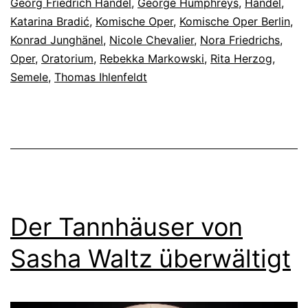
Georg Friedrich Händel
,
George Humphreys
,
Händel
,
Katarina Bradić
,
Komische Oper
,
Komische Oper Berlin
,
Konrad Junghänel
,
Nicole Chevalier
,
Nora Friedrichs
,
Oper
,
Oratorium
,
Rebekka Markowski
,
Rita Herzog
,
Semele
,
Thomas Ihlenfeldt
Der Tannhäuser von
Sasha Waltz überwältigt