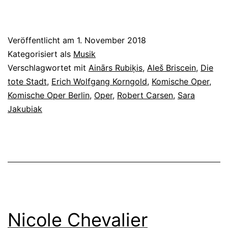
Korngold
Veröffentlicht am
1. November 2018
Kategorisiert als
Musik
Verschlagwortet mit
Ainārs Rubiķis
,
Aleš Briscein
,
Die
tote Stadt
,
Erich Wolfgang Korngold
,
Komische Oper
,
Komische Oper Berlin
,
Oper
,
Robert Carsen
,
Sara
Jakubiak
Nicole Chevalier