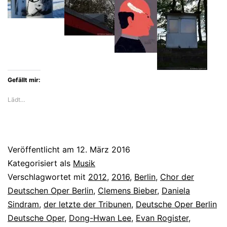
Oper
besticht
durch
Optik
Gefällt mir:
Lädt…
Veröffentlicht am
12. März 2016
Kategorisiert als
Musik
Verschlagwortet mit
2012
,
2016
,
Berlin
,
Chor der
Deutschen Oper Berlin
,
Clemens Bieber
,
Daniela
Sindram
,
der letzte der Tribunen
,
Deutsche Oper Berlin
Deutsche Oper
,
Dong-Hwan Lee
,
Evan Rogister
,