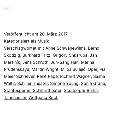
Lädt…
Veröffentlicht am
20. März 2017
Kategorisiert als
Musik
Verschlagwortet mit
Anne Schwanewilms
,
Bernd
Skodzig
,
Burkhard Fritz
,
Grigory Shkarupa
,
Jan
Martiník
,
Jens Schroth
,
Jun-Sang Han
,
Marina
Prudenskaya
,
Martin Wright
,
Miloš Bulajić
,
Oper
,
Pia
Maier Schriever
,
René Pape
,
Richard Wagner
,
Sasha
Waltz
,
Schiller Theater
,
Simone Young
,
Sónia Grané
,
Staatosper im Schillertheater
,
Staatsoper Berlin
,
Tannhäuser
,
Wolfgang Koch