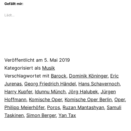
Gefällt mir:
Lädt…
Veröffentlicht am
5. Mai 2019
Kategorisiert als
Musik
Verschlagwortet mit
Barock
,
Dominik Köninger
,
Eric
Jurenas
,
Georg Friedrich Händel
,
Hans Schavernoch
,
Harry Kupfer
,
Idunnu Münch
,
Jörg Halubek
,
Jürgen
Hoffmann
,
Komische Oper
,
Komische Oper Berlin
,
Oper
,
Philipp Meierhöfer
,
Poros
,
Ruzan Mantashyan
,
Samuli
Taskinen
,
Simon Berger
,
Yan Tax