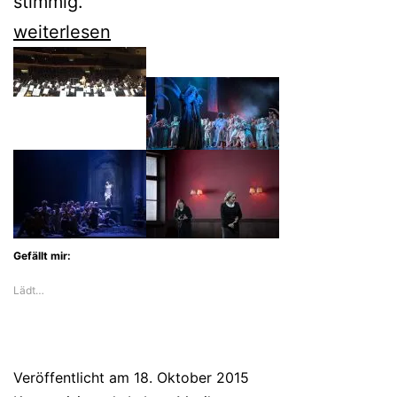
stimmig.
„Die
weiterlesen
Meistersinger
von
Nürnberg“
in
der
Staatsoper
Gefällt mir:
Lädt…
Veröffentlicht am
18. Oktober 2015