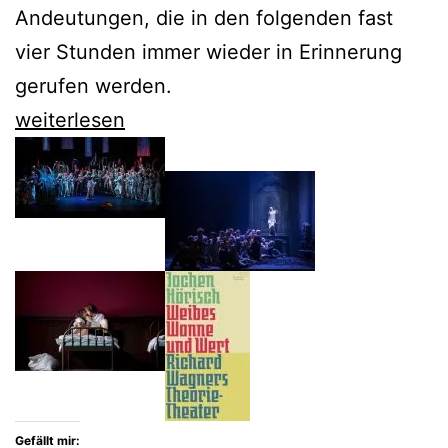
Andeutungen, die in den folgenden fast
vier Stunden immer wieder in Erinnerung
gerufen werden.
Der
weiterlesen
Tannhäuser
von
Sasha
Waltz
überwältigt
Gefällt mir: