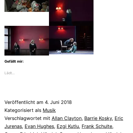
triumphiert
als
Semele
an
der
Komischen
Gefällt mir:
Oper
Lädt…
Veröffentlicht am
4. Juni 2018
Kategorisiert als
Musik
Verschlagwortet mit
Allan Clayton
,
Barrie Kosky
,
Eric
Jurenas
,
Evan Hughes
,
Ezgi Kutlu
,
Frank Schulte
,