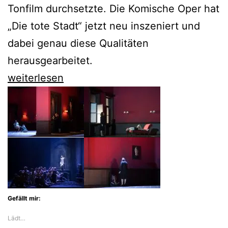
Tonfilm durchsetzte. Die Komische Oper hat
„Die tote Stadt“ jetzt neu inszeniert und
dabei genau diese Qualitäten
herausgearbeitet.
Die
weiterlesen
Komische
Oper
zeigt
uns
„Die
tote
Stadt“
Gefällt mir:
von
Lädt…