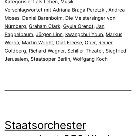
Kategorisiert als
Leben
,
Musik
Verschlagwortet mit
Adriana Braga Peretzki
,
Andrea
Moses
,
Daniel Barenboim
,
Die Meistersinger von
Nürnberg
,
Graham Clark
,
Gyula Orendt
,
Jan
Pappelbaum
,
Jürgen Linn
,
Kwangchul Youn
,
Markus
Werba
,
Martin Wright
,
Olaf Freese
,
Oper
,
Reiner
Goldberg
,
Richard Wagner
,
Schiller Theater
,
Siegfried
Jerusalem
,
Staatsoper Berlin
,
Wolfgang Koch
Staatsorchester