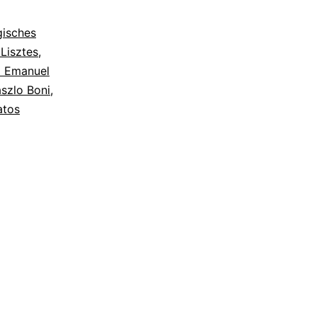
gisches
Lisztes
,
pp Emanuel
szlo Boni
,
atos