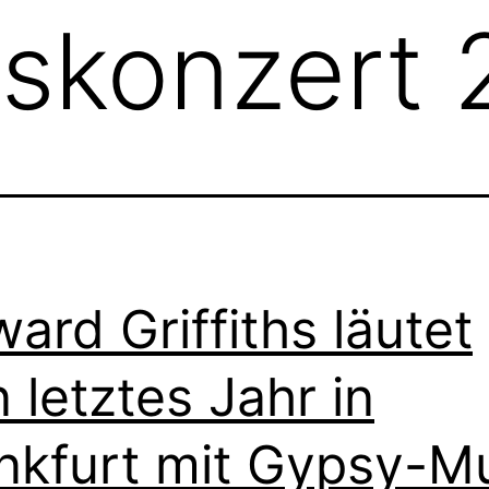
skonzert 
ard Griffiths läutet
n letztes Jahr in
nkfurt mit Gypsy-M