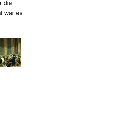
r die
l war es