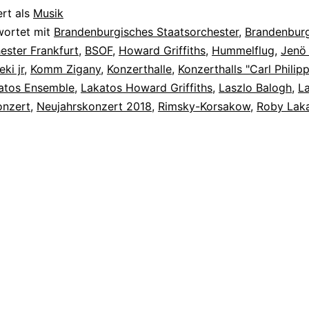
ert als
Musik
wortet mit
Brandenburgisches Staatsorchester
,
Brandenbur
ester Frankfurt
,
BSOF
,
Howard Griffiths
,
Hummelflug
,
Jenö 
ki jr
,
Komm Zigany
,
Konzerthalle
,
Konzerthalls "Carl Phili
atos Ensemble
,
Lakatos Howard Griffiths
,
Laszlo Balogh
,
La
onzert
,
Neujahrskonzert 2018
,
Rimsky-Korsakow
,
Roby Lak