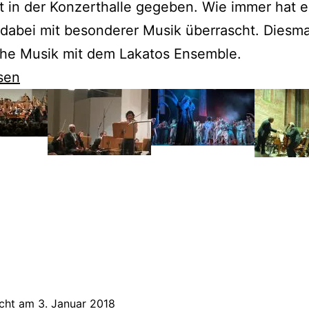
t in der Konzerthalle gegeben. Wie immer hat e
dabei mit besonderer Musik überrascht. Diesma
che Musik mit dem Lakatos Ensemble.
sen
t
icht am
3. Januar 2018