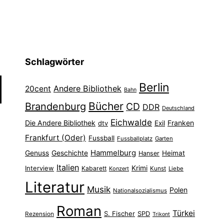
Schlagwörter
Berlin
Andere Bibliothek
20cent
Bahn
Bücher
Brandenburg
CD
DDR
Deutschland
Eichwalde
Die Andere Bibliothek
Franken
dtv
Exil
Frankfurt (Oder)
Fussball
Fussballplatz
Garten
Hammelburg
Genuss
Geschichte
Heimat
Hanser
Italien
Interview
Krimi
Kabarett
Konzert
Kunst
Liebe
Literatur
Musik
Polen
Nationalsozialismus
Roman
Türkei
S. Fischer
SPD
Rezension
Trikont