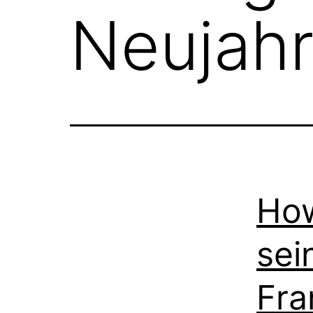
Neujahr
How
sei
Fra