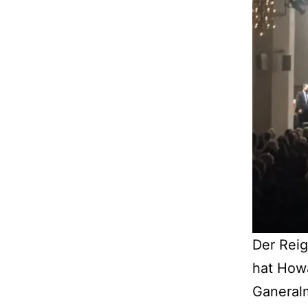
Der Rei
hat Howa
Ganeralm