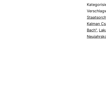
Musik
Kategorisi
ein
Verschlag
Staatsorch
Kalman Cse
Bach"
,
Lak
Neujahrsk