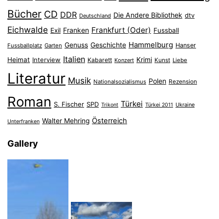
Bücher
CD
DDR
Die Andere Bibliothek
dtv
Deutschland
Eichwalde
Frankfurt (Oder)
Franken
Exil
Fussball
Hammelburg
Genuss
Geschichte
Hanser
Fussballplatz
Garten
Italien
Heimat
Interview
Krimi
Kabarett
Konzert
Kunst
Liebe
Literatur
Musik
Polen
Nationalsozialismus
Rezension
Roman
Türkei
S. Fischer
SPD
Ukraine
Trikont
Türkei 2011
Österreich
Walter Mehring
Unterfranken
Gallery