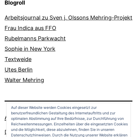
Blogroll
Arbeitsjournal zu Sven j. Olssons Mehring-Projekt
Frau Indica aus FFO
Rubelmanns Parkwacht
Sophie in New York
Textweide
Utes Berlin
Walter Mehring
Auf dieser Website werden Cookies eingesetzt zur
benutzerfreundlichen Gestaltung des Internetauftritts und zur
ANDREAS OPPERMANN
optimalen Abstimmung auf Ihre Bedürfnisse, zur Durchführung von
Reichweitenmessungen. Einzelheiten über die eingesetzten Cookies
und die Möglichkeit, diese abzulehnen, finden Sie in unseren
Datenschutz
Datenschutzhinweisen. Durch die Nutzung unserer Website erklären