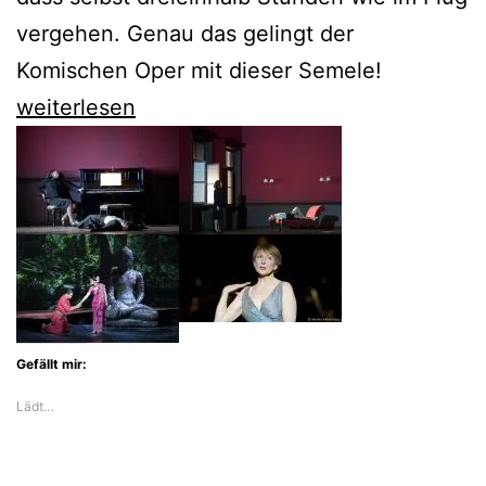
vergehen. Genau das gelingt der
Komischen Oper mit dieser Semele!
Nicole
weiterlesen
Chevalier
triumphiert
als
Semele
an
der
Komischen
Gefällt mir:
Oper
Lädt…