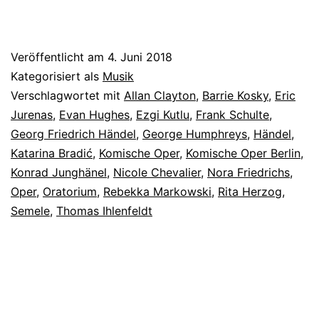
Veröffentlicht am
4. Juni 2018
Kategorisiert als
Musik
Verschlagwortet mit
Allan Clayton
,
Barrie Kosky
,
Eric
Jurenas
,
Evan Hughes
,
Ezgi Kutlu
,
Frank Schulte
,
Georg Friedrich Händel
,
George Humphreys
,
Händel
,
Katarina Bradić
,
Komische Oper
,
Komische Oper Berlin
,
Konrad Junghänel
,
Nicole Chevalier
,
Nora Friedrichs
,
Oper
,
Oratorium
,
Rebekka Markowski
,
Rita Herzog
,
Semele
,
Thomas Ihlenfeldt