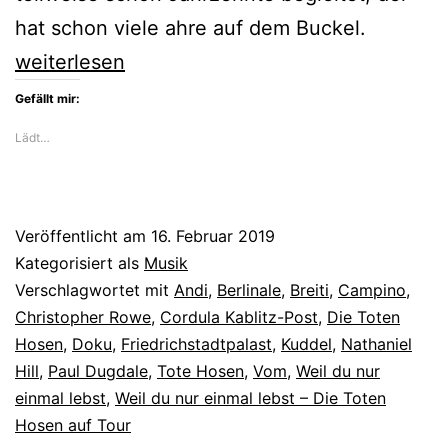
hat schon viele ahre auf dem Buckel.
Die
weiterlesen
Berlinale
Gefällt mir:
feiert
Lädt…
die
Toten
Hosen
Veröffentlicht am
16. Februar 2019
Kategorisiert als
Musik
Verschlagwortet mit
Andi
,
Berlinale
,
Breiti
,
Campino
,
Christopher Rowe
,
Cordula Kablitz-Post
,
Die Toten
Hosen
,
Doku
,
Friedrichstadtpalast
,
Kuddel
,
Nathaniel
Hill
,
Paul Dugdale
,
Tote Hosen
,
Vom
,
Weil du nur
einmal lebst
,
Weil du nur einmal lebst – Die Toten
Hosen auf Tour