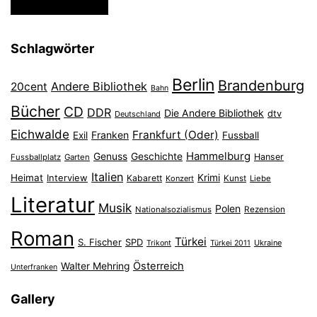
Schlagwörter
Berlin
Brandenburg
Andere Bibliothek
20cent
Bahn
Bücher
CD
DDR
Die Andere Bibliothek
dtv
Deutschland
Eichwalde
Frankfurt (Oder)
Franken
Exil
Fussball
Hammelburg
Genuss
Geschichte
Hanser
Fussballplatz
Garten
Italien
Heimat
Interview
Krimi
Kabarett
Konzert
Kunst
Liebe
Literatur
Musik
Polen
Nationalsozialismus
Rezension
Roman
Türkei
S. Fischer
SPD
Ukraine
Trikont
Türkei 2011
Österreich
Walter Mehring
Unterfranken
Gallery