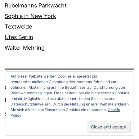
Rubelmanns Parkwacht
Sophie in New York
Textweide
Utes Berlin
Walter Mehring
Auf dieser Website werden Cookies eingesetzt zur
benutzerfreundlichen Gestaltung des Internetauftritts und zur
ANDREAS OPPERMANN
optimalen Abstimmung auf Ihre Bedürfnisse, zur Durchführung von
Reichweitenmessungen. Einzelheiten über die eingesetzten Cookies
und die Möglichkeit, diese abzulehnen, finden Sie in unseren
Datenschutz
Datenschutzhinweisen. Durch die Nutzung unserer Website erklären
Sie sich mit diesem Einsatz von Cookies einverstanden.
Cookie
Stolz präsentiert von
WordPress
.
Policy