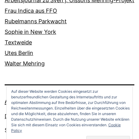
Arbeitsjournal zu Sven j. Olssons Mehring-Projekt
Frau Indica aus FFO
Rubelmanns Parkwacht
Sophie in New York
Textweide
Utes Berlin
Walter Mehring
Auf dieser Website werden Cookies eingesetzt zur
benutzerfreundlichen Gestaltung des Internetauftritts und zur
ANDREAS OPPERMANN
optimalen Abstimmung auf Ihre Bedürfnisse, zur Durchführung von
Reichweitenmessungen. Einzelheiten über die eingesetzten Cookies
und die Möglichkeit, diese abzulehnen, finden Sie in unseren
Datenschutz
Datenschutzhinweisen. Durch die Nutzung unserer Website erklären
Sie sich mit diesem Einsatz von Cookies einverstanden.
Cookie
Stolz präsentiert von
WordPress
.
Policy