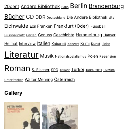
Berlin
Brandenburg
Andere Bibliothek
20cent
Bahn
Bücher
CD
DDR
Die Andere Bibliothek
dtv
Deutschland
Eichwalde
Frankfurt (Oder)
Franken
Exil
Fussball
Hammelburg
Genuss
Geschichte
Hanser
Fussballplatz
Garten
Italien
Heimat
Interview
Krimi
Kabarett
Konzert
Kunst
Liebe
Literatur
Musik
Polen
Nationalsozialismus
Rezension
Roman
Türkei
S. Fischer
SPD
Ukraine
Trikont
Türkei 2011
Österreich
Walter Mehring
Unterfranken
Gallery