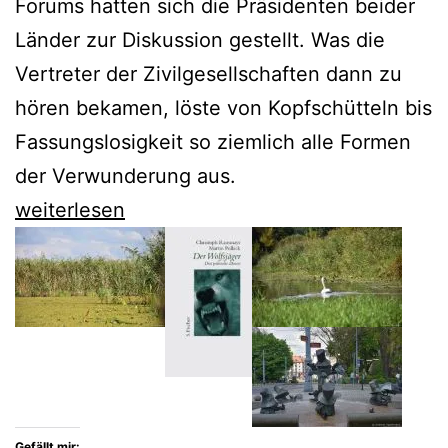
Forums hatten sich die Präsidenten beider
Länder zur Diskussion gestellt. Was die
Vertreter der Zivilgesellschaften dann zu
hören bekamen, löste von Kopfschütteln bis
Fassungslosigkeit so ziemlich alle Formen
der Verwunderung aus.
Andrzej
weiterlesen
Duda
eskaliert
die
Spaltung
Europas
Gefällt mir: