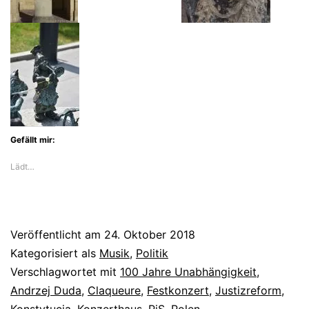
Riss
durch
Polen
beim
Festkonzert
mitten
in
Gefällt mir:
Berlin
Lädt…
Veröffentlicht am
24. Oktober 2018
Kategorisiert als
Musik
,
Politik
Verschlagwortet mit
100 Jahre Unabhängigkeit
,
Andrzej Duda
,
Claqueure
,
Festkonzert
,
Justizreform
,