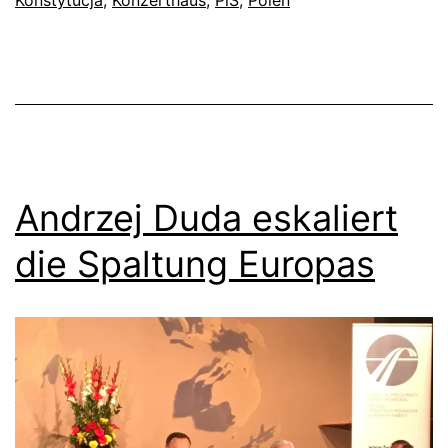
Konstytucja
,
Konzerthaus
,
PiS
,
Polen
Andrzej Duda eskaliert
die Spaltung Europas