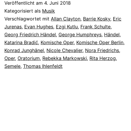
Veröffentlicht am
4. Juni 2018
Kategorisiert als
Musik
Verschlagwortet mit
Allan Clayton
,
Barrie Kosky
,
Eric
Jurenas
,
Evan Hughes
,
Ezgi Kutlu
,
Frank Schulte
,
Georg Friedrich Händel
,
George Humphreys
,
Händel
,
Katarina Bradić
,
Komische Oper
,
Komische Oper Berlin
,
Konrad Junghänel
,
Nicole Chevalier
,
Nora Friedrichs
,
Oper
,
Oratorium
,
Rebekka Markowski
,
Rita Herzog
,
Semele
,
Thomas Ihlenfeldt