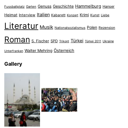
Hammelburg
Genuss
Geschichte
Hanser
Fussballplatz
Garten
Italien
Heimat
Interview
Krimi
Kabarett
Konzert
Kunst
Liebe
Literatur
Musik
Polen
Nationalsozialismus
Rezension
Roman
Türkei
S. Fischer
SPD
Ukraine
Trikont
Türkei 2011
Österreich
Walter Mehring
Unterfranken
Gallery