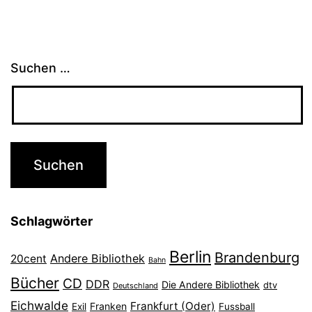
Suchen …
Schlagwörter
Berlin
Brandenburg
Andere Bibliothek
20cent
Bahn
Bücher
CD
DDR
Die Andere Bibliothek
dtv
Deutschland
Eichwalde
Frankfurt (Oder)
Franken
Exil
Fussball