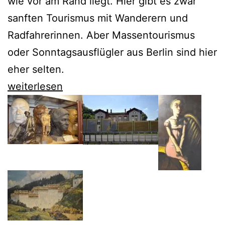
wie vor am Rand liegt. Hier gibt es zwar
sanften Tourismus mit Wanderern und
Radfahrerinnen. Aber Massentourismus
oder Sonntagsausflügler aus Berlin sind hier
eher selten.
Siehdichum:
weiterlesen
Uwe
Rada
entdeckt
eine
Landschaft
in
Brandenburg