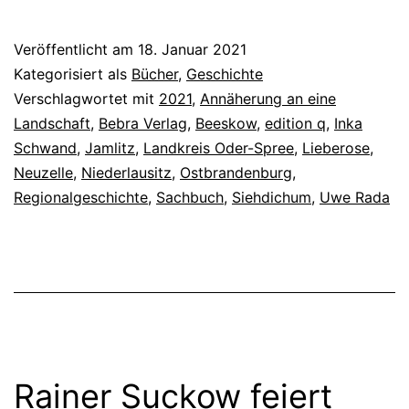
Veröffentlicht am
18. Januar 2021
Kategorisiert als
Bücher
,
Geschichte
Verschlagwortet mit
2021
,
Annäherung an eine
Landschaft
,
Bebra Verlag
,
Beeskow
,
edition q
,
Inka
Schwand
,
Jamlitz
,
Landkreis Oder-Spree
,
Lieberose
,
Neuzelle
,
Niederlausitz
,
Ostbrandenburg
,
Regionalgeschichte
,
Sachbuch
,
Siehdichum
,
Uwe Rada
Rainer Suckow feiert