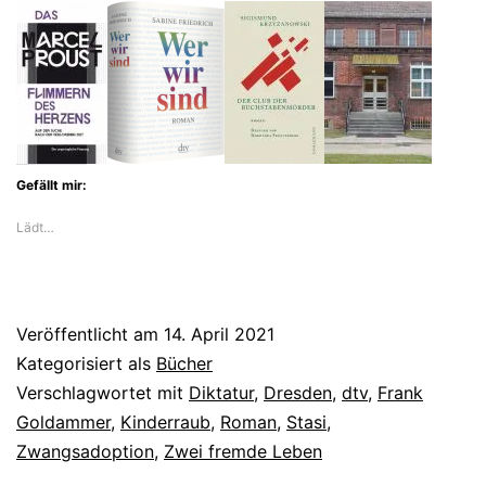
Goldammer
schreibt
über
Zwangsadoption
in
Gefällt mir:
der
Lädt…
DDR
Veröffentlicht am
14. April 2021
Kategorisiert als
Bücher
Verschlagwortet mit
Diktatur
,
Dresden
,
dtv
,
Frank
Goldammer
,
Kinderraub
,
Roman
,
Stasi
,
Zwangsadoption
,
Zwei fremde Leben