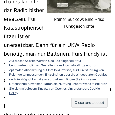
iTunes konnte
das Radio bisher
ersetzen. Für
Rainer Suckow: Eine Prise
Funkgeschichte
Katastrophensch
ützer ist er
unersetzbar. Denn für ein UKW-Radio
benötigt man nur Batterien. Fürs Handy ist
Auf dieser Website werden Cookies eingesetzt zur
aber Strom notwendig – spätestens wenn
benutzerfreundlichen Gestaltung des Internetauftritts und zur
optimalen Abstimmung auf Ihre Bedürfnisse, zur Durchführung von
aufgeladen werden muss. Das Radio hat
Reichweitenmessungen. Einzelheiten über die eingesetzten Cookies
seine Fans. Und was für eine tolle
und die Möglichkeit, diese abzulehnen, finden Sie in unseren
Datenschutzhinweisen. Durch die Nutzung unserer Website erklären
Geschichte es hat, erzählt Rainer Suckow in
Sie sich mit diesem Einsatz von Cookies einverstanden.
Cookie
Policy
seinem kleinen Band „Eine Prise
Funkgeschichte“, der zum 100. Geburtstag