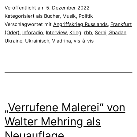
Veröffentlicht am
5. Dezember 2022
Kategorisiert als
Bücher
,
Musik
,
Politik
Verschlagwortet mit
Angriffskrieg Russlands
,
Frankfurt
(Oder)
,
Inforadio
,
Interview
,
Krieg
,
rbb
,
Serhij Shadan
,
Ukraine
,
Ukrainisch
,
Viadrina
,
vis-à-vis
„Verrufene Malerei“ von
Walter Mehring als
Neuauflage