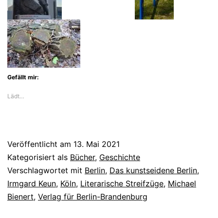
Berlin
von
Irmgard
Keun
Gefällt mir:
Lädt…
Veröffentlicht am
13. Mai 2021
Kategorisiert als
Bücher
,
Geschichte
Verschlagwortet mit
Berlin
,
Das kunstseidene Berlin
,
Irmgard Keun
,
Köln
,
Literarische Streifzüge
,
Michael
Bienert
,
Verlag für Berlin-Brandenburg