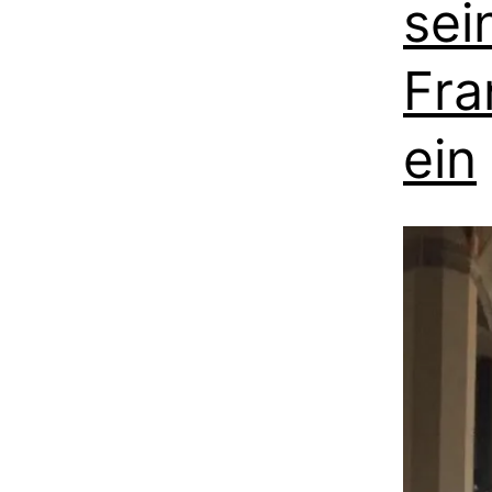
sei
Fra
ein