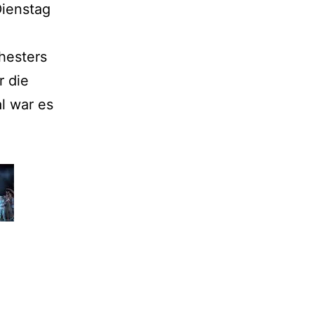
ienstag
hesters
r die
l war es