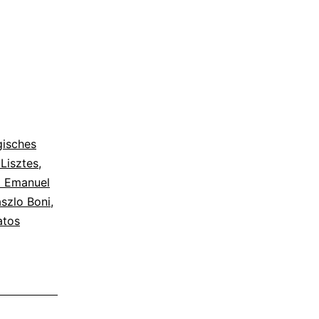
gisches
Lisztes
,
pp Emanuel
szlo Boni
,
atos