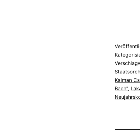
Frankfur
mit
Gypsy-
Musik
ein
Veröffentl
Kategorisi
Verschlag
Staatsorch
Kalman Cse
Bach"
,
Lak
Neujahrsk