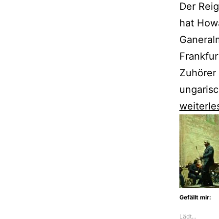
Der Rei
hat Howa
Ganeralm
Frankfur
Zuhörer 
ungaris
Howard
weiterle
Griffiths
läutet
sein
letztes
Jahr
Gefällt mir:
in
Lädt…