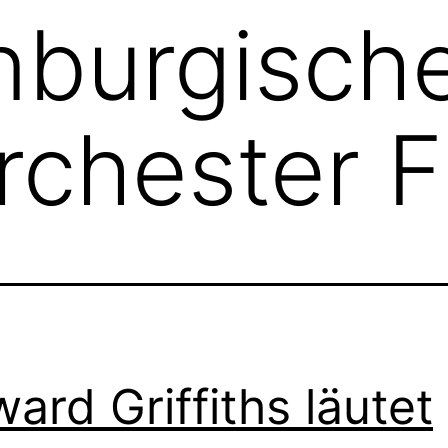
nburgisch
rchester F
ard Griffiths läutet