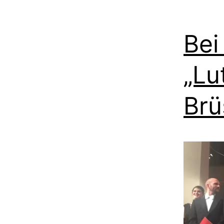
Bei
„Lu
Brü