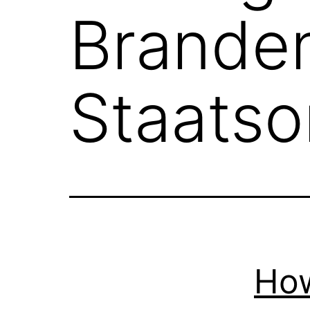
Brande
Staatso
How