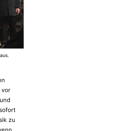
aus.
en
 vor
 und
sofort
sik zu
 wenn