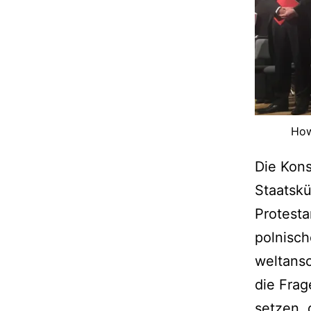
How
Die Kons
Staatskü
Protesta
polnisch
weltansc
die Frag
setzen, 