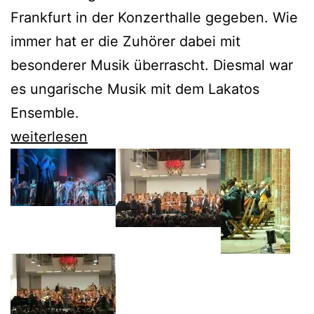
Frankfurt in der Konzerthalle gegeben. Wie
immer hat er die Zuhörer dabei mit
besonderer Musik überrascht. Diesmal war
es ungarische Musik mit dem Lakatos
Ensemble.
Howard
weiterlesen
Griffiths
läutet
sein
letztes
Jahr
in
Frankfurt