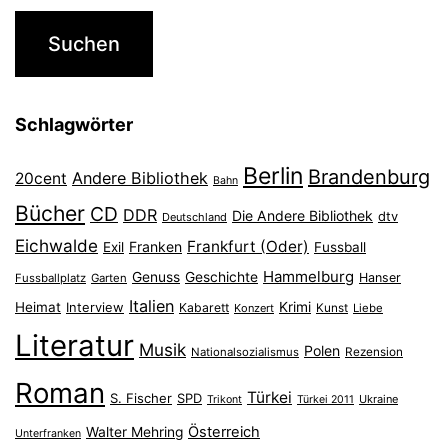
Schlagwörter
Berlin
Brandenburg
Andere Bibliothek
20cent
Bahn
Bücher
CD
DDR
Die Andere Bibliothek
dtv
Deutschland
Eichwalde
Frankfurt (Oder)
Franken
Exil
Fussball
Hammelburg
Genuss
Geschichte
Hanser
Fussballplatz
Garten
Italien
Heimat
Interview
Krimi
Kabarett
Konzert
Kunst
Liebe
Literatur
Musik
Polen
Nationalsozialismus
Rezension
Roman
Türkei
S. Fischer
SPD
Ukraine
Trikont
Türkei 2011
Österreich
Walter Mehring
Unterfranken