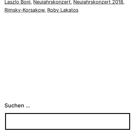
Laszlo Boni
,
Neujahrskonzert
,
Neujahrskonzert 2018
,
Rimsky-Korsakow
,
Roby Lakatos
Suchen …