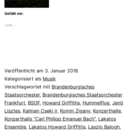
mit
Gefällt mir:
Gypsy-
Musik
Lädt…
ein
Veröffentlicht am
3. Januar 2018
Kategorisiert als
Musik
Verschlagwortet mit
Brandenburgisches
Staatsorchester
,
Brandenburgisches Staatsorchester
Frankfurt
,
BSOF
,
Howard Griffiths
,
Hummelflug
,
Jenö
Lisztes
,
Kalman Cseki jr
,
Komm Zigany
,
Konzerthalle
,
Konzerthalls "Carl Philipp Emanuel Bach"
,
Lakatos
Ensemble
,
Lakatos Howard Griffiths
,
Laszlo Balogh
,