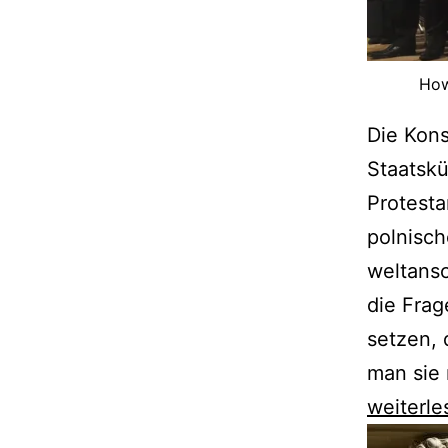
How
Die Kons
Staatskü
Protesta
polnisch
weltansc
die Frag
setzen, 
man sie 
Bei
weiterle
Matthus