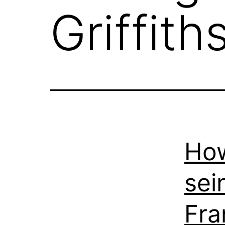
Griffith
How
sei
Fra