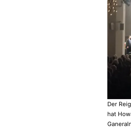
Der Rei
hat Howa
Ganeralm