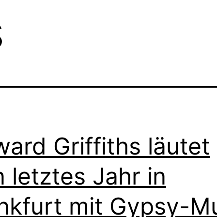
s
ard Griffiths läutet
n letztes Jahr in
nkfurt mit Gypsy-M