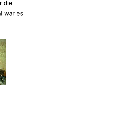
r die
l war es