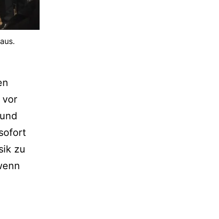
aus.
en
 vor
 und
sofort
sik zu
 wenn