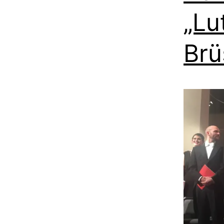
„Lu
Brü