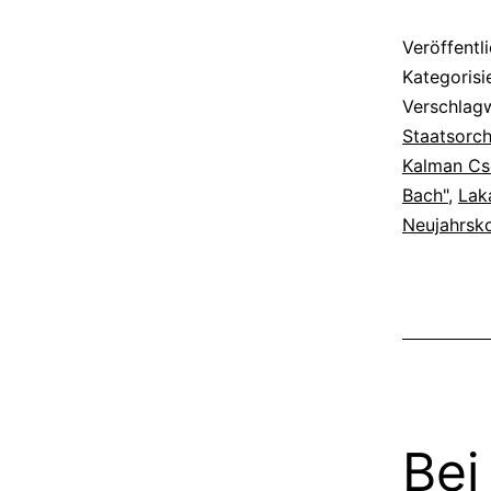
Musik
ein
Veröffentl
Kategorisi
Verschlag
Staatsorch
Kalman Cse
Bach"
,
Lak
Neujahrsk
Bei