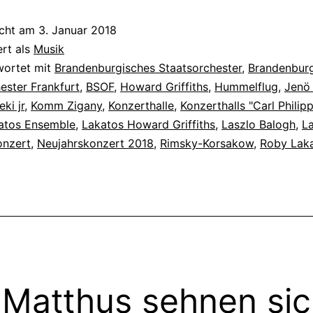
icht am
3. Januar 2018
ert als
Musik
wortet mit
Brandenburgisches Staatsorchester
,
Brandenbur
ester Frankfurt
,
BSOF
,
Howard Griffiths
,
Hummelflug
,
Jenö 
ki jr
,
Komm Zigany
,
Konzerthalle
,
Konzerthalls "Carl Phili
atos Ensemble
,
Lakatos Howard Griffiths
,
Laszlo Balogh
,
La
onzert
,
Neujahrskonzert 2018
,
Rimsky-Korsakow
,
Roby Lak
 Matthus sehnen si