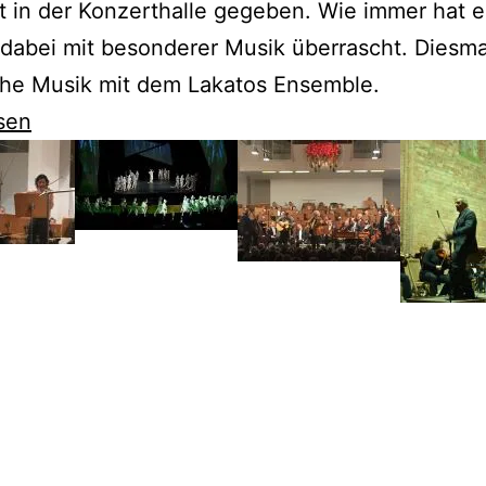
t in der Konzerthalle gegeben. Wie immer hat e
dabei mit besonderer Musik überrascht. Diesma
che Musik mit dem Lakatos Ensemble.
sen
t