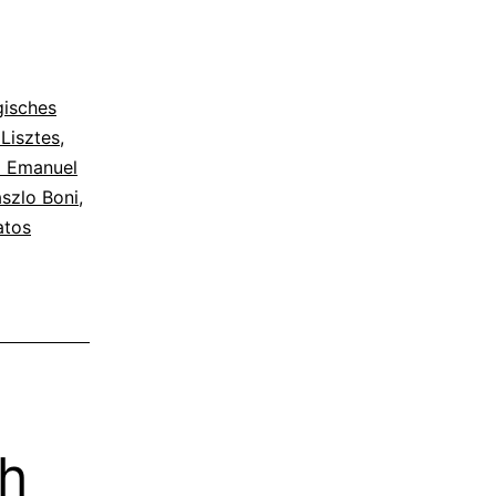
gisches
Lisztes
,
pp Emanuel
szlo Boni
,
atos
ch