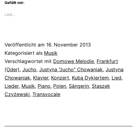
Gefällt mir:
Lädt…
Veröffentlicht am
16. November 2013
Kategorisiert als
Musik
Verschlagwortet mit
Domowe Melodie
,
Frankfurt
(Oder)
,
Jucho
,
Justyna "Jucho" Chowaniak
,
Justyna
Chowaniak
,
Klavier
,
Konzert
,
Kubą Dykiertem
,
Lied
,
Lieder
,
Musik
,
Piano
,
Polen
,
Sängerin
,
Staszek
Czyżewski
,
Transvocale