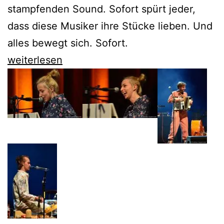
stampfenden Sound. Sofort spürt jeder,
dass diese Musiker ihre Stücke lieben. Und
alles bewegt sich. Sofort.
Blasmusik
weiterlesen
der
Fanfare
Ciocarlia
feiert
das
Leben