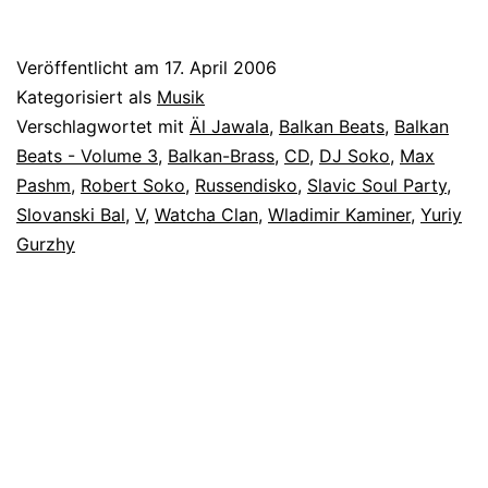
Veröffentlicht am
17. April 2006
Kategorisiert als
Musik
Verschlagwortet mit
Äl Jawala
,
Balkan Beats
,
Balkan
Beats - Volume 3
,
Balkan-Brass
,
CD
,
DJ Soko
,
Max
Pashm
,
Robert Soko
,
Russendisko
,
Slavic Soul Party
,
Slovanski Bal
,
V
,
Watcha Clan
,
Wladimir Kaminer
,
Yuriy
Gurzhy