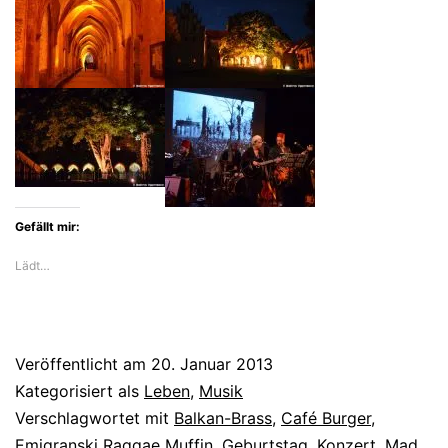
Gefällt mir:
Lädt…
Veröffentlicht am
20. Januar 2013
Kategorisiert als
Leben
,
Musik
Verschlagwortet mit
Balkan-Brass
,
Café Burger
,
Emigranski Raggae Muffin
,
Geburtstag
,
Konzert
,
Mad