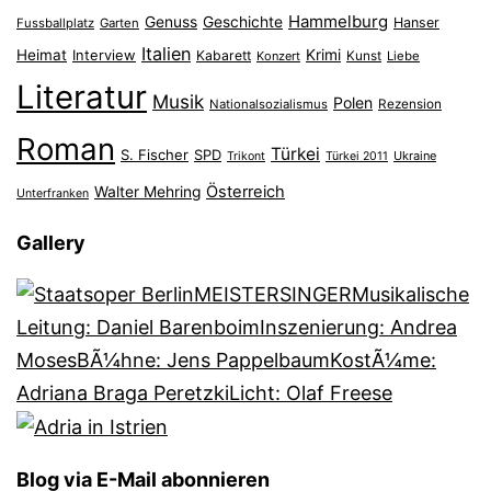
Hammelburg
Genuss
Geschichte
Hanser
Fussballplatz
Garten
Italien
Heimat
Interview
Krimi
Kabarett
Konzert
Kunst
Liebe
Literatur
Musik
Polen
Nationalsozialismus
Rezension
Roman
Türkei
S. Fischer
SPD
Ukraine
Trikont
Türkei 2011
Österreich
Walter Mehring
Unterfranken
Gallery
Blog via E-Mail abonnieren