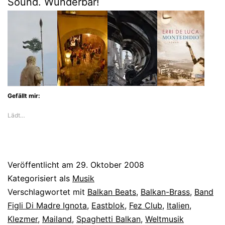
Sound. Wunderbar!
Gefällt mir:
Lädt…
Veröffentlicht am
29. Oktober 2008
Kategorisiert als
Musik
Verschlagwortet mit
Balkan Beats
,
Balkan-Brass
,
Band
Figli Di Madre Ignota
,
Eastblok
,
Fez Club
,
Italien
,
Klezmer
,
Mailand
,
Spaghetti Balkan
,
Weltmusik