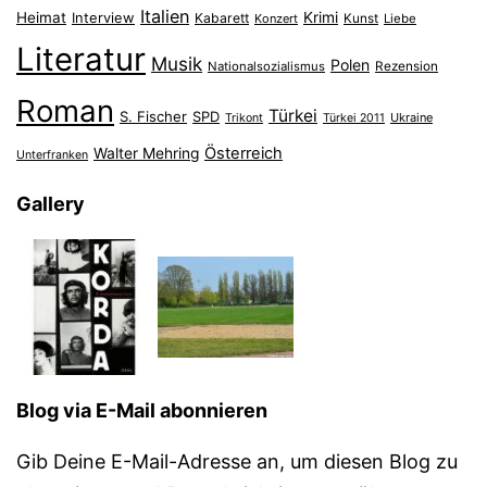
Italien
Heimat
Interview
Krimi
Kabarett
Konzert
Kunst
Liebe
Literatur
Musik
Polen
Nationalsozialismus
Rezension
Roman
Türkei
S. Fischer
SPD
Ukraine
Trikont
Türkei 2011
Österreich
Walter Mehring
Unterfranken
Gallery
Blog via E-Mail abonnieren
Gib Deine E-Mail-Adresse an, um diesen Blog zu