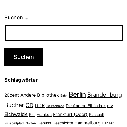
Suchen …
Schlagwörter
Berlin
Brandenburg
Andere Bibliothek
20cent
Bahn
Bücher
CD
DDR
Die Andere Bibliothek
dtv
Deutschland
Eichwalde
Frankfurt (Oder)
Franken
Exil
Fussball
Hammelburg
Genuss
Geschichte
Hanser
Fussballplatz
Garten