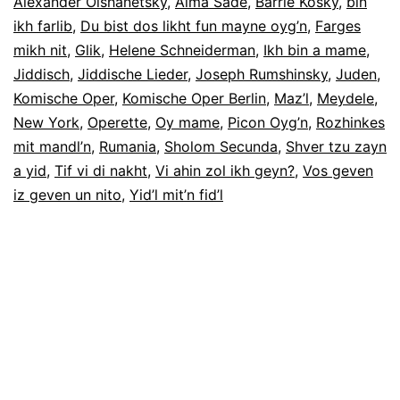
Alexander Olshanetsky
,
Alma Sadé
,
Barrie Kosky
,
bin
ikh farlib
,
Du bist dos likht fun mayne oyg’n
,
Farges
mikh nit
,
Glik
,
Helene Schneiderman
,
Ikh bin a mame
,
Jiddisch
,
Jiddische Lieder
,
Joseph Rumshinsky
,
Juden
,
Komische Oper
,
Komische Oper Berlin
,
Maz’l
,
Meydele
,
New York
,
Operette
,
Oy mame
,
Picon Oyg’n
,
Rozhinkes
mit mandl’n
,
Rumania
,
Sholom Secunda
,
Shver tzu zayn
a yid
,
Tif vi di nakht
,
Vi ahin zol ikh geyn?
,
Vos geven
iz geven un nito
,
Yid’l mit’n fid’l