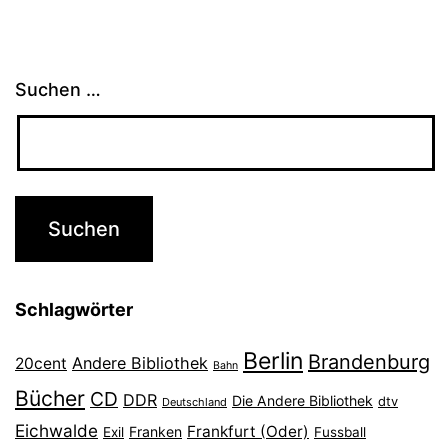
Suchen …
Schlagwörter
Berlin
Brandenburg
Andere Bibliothek
20cent
Bahn
Bücher
CD
DDR
Die Andere Bibliothek
dtv
Deutschland
Eichwalde
Frankfurt (Oder)
Franken
Exil
Fussball