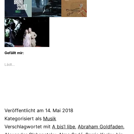
jiddische
Operette
New
Yorks
Gefällt mir:
Lädt…
Veröffentlicht am
14. Mai 2018
Kategorisiert als
Musik
Verschlagwortet mit
A bis’l libe
,
Abraham Goldfaden
,