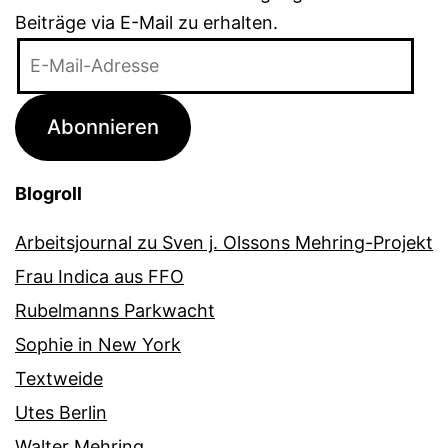
Beiträge via E-Mail zu erhalten.
E-
Mail-
Adresse
Abonnieren
Blogroll
Arbeitsjournal zu Sven j. Olssons Mehring-Projekt
Frau Indica aus FFO
Rubelmanns Parkwacht
Sophie in New York
Textweide
Utes Berlin
Walter Mehring