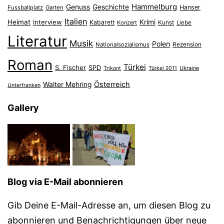
Hammelburg
Genuss
Geschichte
Hanser
Fussballplatz
Garten
Italien
Heimat
Interview
Krimi
Kabarett
Konzert
Kunst
Liebe
Literatur
Musik
Polen
Nationalsozialismus
Rezension
Roman
Türkei
S. Fischer
SPD
Ukraine
Trikont
Türkei 2011
Österreich
Walter Mehring
Unterfranken
Gallery
Blog via E-Mail abonnieren
Gib Deine E-Mail-Adresse an, um diesen Blog zu
abonnieren und Benachrichtigungen über neue