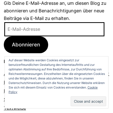
Gib Deine E-Mail-Adresse an, um diesen Blog zu
abonnieren und Benachrichtigungen über neue
Beiträge via E-Mail zu erhalten.
E-
Mail-
Adresse
Abonnieren
Auf dieser Website werden Cookies eingesetzt zur
Blogroll
benutzerfreundlichen Gestaltung des Internetauftritts und zur
optimalen Abstimmung auf Ihre Bedürfnisse, zur Durchführung von
Arbeitsjournal zu Sven j. Olssons Mehring-Projekt
Reichweitenmessungen. Einzelheiten über die eingesetzten Cookies
und die Möglichkeit, diese abzulehnen, finden Sie in unseren
Frau Indica aus FFO
Datenschutzhinweisen. Durch die Nutzung unserer Website erklären
Sie sich mit diesem Einsatz von Cookies einverstanden.
Cookie
Rubelmanns Parkwacht
Policy
Sophie in New York
Textweide