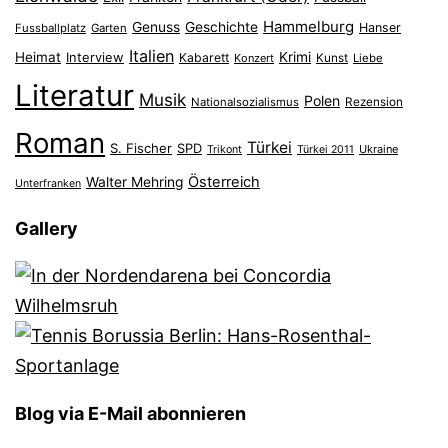
Hammelburg
Genuss
Geschichte
Hanser
Fussballplatz
Garten
Italien
Heimat
Interview
Krimi
Kabarett
Konzert
Kunst
Liebe
Literatur
Musik
Polen
Nationalsozialismus
Rezension
Roman
Türkei
S. Fischer
SPD
Ukraine
Trikont
Türkei 2011
Österreich
Walter Mehring
Unterfranken
Gallery
Blog via E-Mail abonnieren