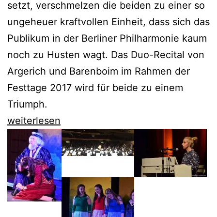
setzt, verschmelzen die beiden zu einer so
ungeheuer kraftvollen Einheit, dass sich das
Publikum in der Berliner Philharmonie kaum
noch zu Husten wagt. Das Duo-Recital von
Argerich und Barenboim im Rahmen der
Festtage 2017 wird für beide zu einem
Triumph.
Daniel
weiterlesen
Barenboim
und
Martha
Argerich
verschmelzen