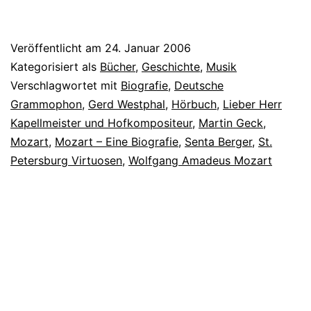
Veröffentlicht am
24. Januar 2006
Kategorisiert als
Bücher
,
Geschichte
,
Musik
Verschlagwortet mit
Biografie
,
Deutsche
Grammophon
,
Gerd Westphal
,
Hörbuch
,
Lieber Herr
Kapellmeister und Hofkompositeur
,
Martin Geck
,
Mozart
,
Mozart – Eine Biografie
,
Senta Berger
,
St.
Petersburg Virtuosen
,
Wolfgang Amadeus Mozart