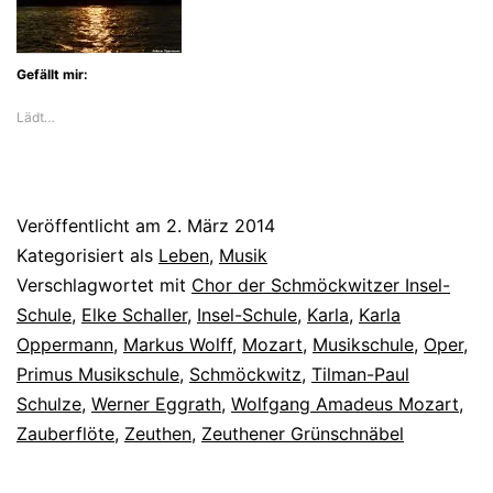
Gefällt mir:
Lädt…
Veröffentlicht am
2. März 2014
Kategorisiert als
Leben
,
Musik
Verschlagwortet mit
Chor der Schmöckwitzer Insel-
Schule
,
Elke Schaller
,
Insel-Schule
,
Karla
,
Karla
Oppermann
,
Markus Wolff
,
Mozart
,
Musikschule
,
Oper
,
Primus Musikschule
,
Schmöckwitz
,
Tilman-Paul
Schulze
,
Werner Eggrath
,
Wolfgang Amadeus Mozart
,
Zauberflöte
,
Zeuthen
,
Zeuthener Grünschnäbel