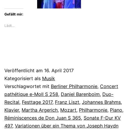
an
zwei
Gefällt mir:
Flügeln
Lädt…
Veröffentlicht am
16. April 2017
Kategorisiert als
Musik
Verschlagwortet mit
Berliner Philharmonie
,
Concert
pathétique e-Moll S 258
,
Daniel Barenboim
,
Duo-
Recital
,
Festtage 2017
,
Franz Liszt
,
Johannes Brahms
,
Klavier
,
Martha Argerich
,
Mozart
,
Philharmonie
,
Piano
,
Réminiscences de Don Juan S 365
,
Sonate F-Dur KV
497
,
Variationen über ein Thema von Joseph Haydn