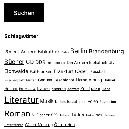
Schlagwörter
Berlin
Brandenburg
Andere Bibliothek
20cent
Bahn
Bücher
CD
DDR
Die Andere Bibliothek
dtv
Deutschland
Eichwalde
Frankfurt (Oder)
Franken
Exil
Fussball
Hammelburg
Genuss
Geschichte
Hanser
Fussballplatz
Garten
Italien
Heimat
Interview
Krimi
Kabarett
Konzert
Kunst
Liebe
Literatur
Musik
Polen
Nationalsozialismus
Rezension
Roman
Türkei
S. Fischer
SPD
Ukraine
Trikont
Türkei 2011
Österreich
Walter Mehring
Unterfranken