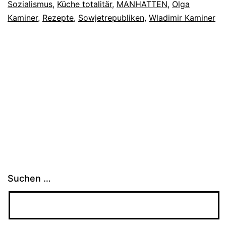
Sozialismus
,
Küche totalitär
,
MANHATTEN
,
Olga
Kaminer
,
Rezepte
,
Sowjetrepubliken
,
Wladimir Kaminer
Suchen …