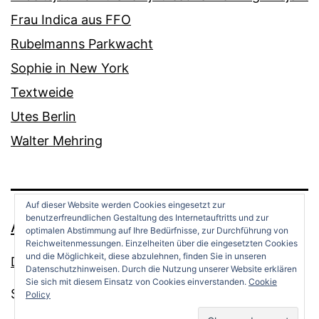
Frau Indica aus FFO
Rubelmanns Parkwacht
Sophie in New York
Textweide
Utes Berlin
Walter Mehring
Auf dieser Website werden Cookies eingesetzt zur
benutzerfreundlichen Gestaltung des Internetauftritts und zur
ANDREAS OPPERMANN
optimalen Abstimmung auf Ihre Bedürfnisse, zur Durchführung von
Reichweitenmessungen. Einzelheiten über die eingesetzten Cookies
und die Möglichkeit, diese abzulehnen, finden Sie in unseren
Datenschutz
Datenschutzhinweisen. Durch die Nutzung unserer Website erklären
Sie sich mit diesem Einsatz von Cookies einverstanden.
Cookie
Stolz präsentiert von
WordPress
.
Policy