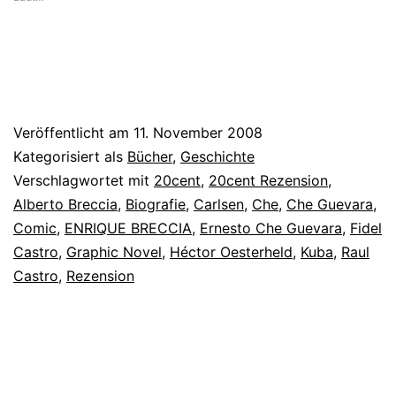
Veröffentlicht am
11. November 2008
Kategorisiert als
Bücher
,
Geschichte
Verschlagwortet mit
20cent
,
20cent Rezension
,
Alberto Breccia
,
Biografie
,
Carlsen
,
Che
,
Che Guevara
,
Comic
,
ENRIQUE BRECCIA
,
Ernesto Che Guevara
,
Fidel
Castro
,
Graphic Novel
,
Héctor Oesterheld
,
Kuba
,
Raul
Castro
,
Rezension