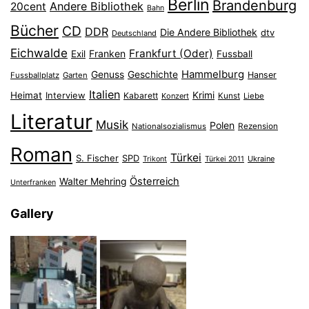
Berlin
Brandenburg
Andere Bibliothek
20cent
Bahn
Bücher
CD
DDR
Die Andere Bibliothek
dtv
Deutschland
Eichwalde
Frankfurt (Oder)
Franken
Exil
Fussball
Hammelburg
Genuss
Geschichte
Hanser
Fussballplatz
Garten
Italien
Heimat
Interview
Krimi
Kabarett
Konzert
Kunst
Liebe
Literatur
Musik
Polen
Nationalsozialismus
Rezension
Roman
Türkei
S. Fischer
SPD
Ukraine
Trikont
Türkei 2011
Österreich
Walter Mehring
Unterfranken
Gallery