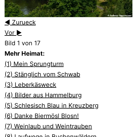
◄ Zurueck
Vor ►
Bild 1 von 17
Mehr Heimat:
(1) Mein Sprungturm
(2) Stänglich vom Schwab
(3) Leberkäsweck
(4) Bilder aus Hammelburg
(5) Schlesisch Blau in Kreuzberg
(6) Danke Biermösl Blosn!
(7) Weinlaub und Weintrauben
(8) Laufwege in Buchenwäldern