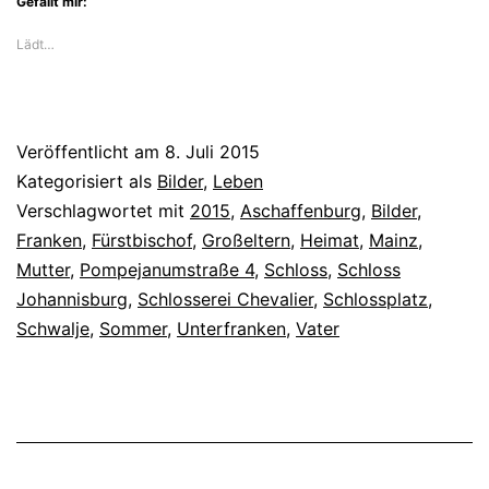
Gefällt mir:
Lädt…
Veröffentlicht am
8. Juli 2015
Kategorisiert als
Bilder
,
Leben
Verschlagwortet mit
2015
,
Aschaffenburg
,
Bilder
,
Franken
,
Fürstbischof
,
Großeltern
,
Heimat
,
Mainz
,
Mutter
,
Pompejanumstraße 4
,
Schloss
,
Schloss
Johannisburg
,
Schlosserei Chevalier
,
Schlossplatz
,
Schwalje
,
Sommer
,
Unterfranken
,
Vater