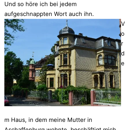
Und so höre ich bei jedem
aufgeschnappten Wort auch ihn.
V
o
r
d
e
m Haus, in dem meine Mutter in
Aschaffenburg wohnte, beschäftigt mich