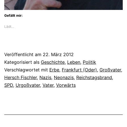
Gefällt mir:
Lädt…
Veröffentlicht am
22. März 2012
Kategorisiert als
Geschichte
,
Leben
,
Politik
Verschlagwortet mit
Erbe
,
Frankfurt (Oder)
,
Großvater
,
Hersch Fischler
,
Nazis
,
Neonazis
,
Reichstagsbrand
,
SPD
,
Urgoßvater
,
Vater
,
Vorwärts