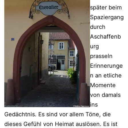
später beim
Spaziergang
durch
Aschaffenb
urg
prasseln
Erinnerunge
n an etliche
Momente
von damals
ins
Gedächtnis. Es sind vor allem Töne, die
dieses Gefühl von Heimat auslösen. Es ist