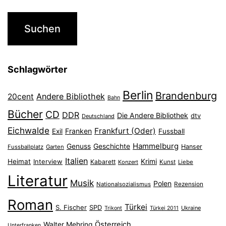
Schlagwörter
Berlin
Brandenburg
Andere Bibliothek
20cent
Bahn
Bücher
CD
DDR
Die Andere Bibliothek
dtv
Deutschland
Eichwalde
Frankfurt (Oder)
Franken
Exil
Fussball
Hammelburg
Genuss
Geschichte
Hanser
Fussballplatz
Garten
Italien
Heimat
Interview
Krimi
Kabarett
Konzert
Kunst
Liebe
Literatur
Musik
Polen
Nationalsozialismus
Rezension
Roman
Türkei
S. Fischer
SPD
Ukraine
Trikont
Türkei 2011
Österreich
Walter Mehring
Unterfranken