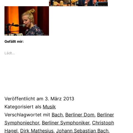
Gefällt mir:
Lädt…
Veröffentlicht am
3. März 2013
Kategorisiert als
Musik
Verschlagwortet mit
Bach
,
Berliner Dom
,
Berliner
Symphoniechor
,
Berliner Symphoniker
,
Christoph
Hagel
,
Dirk Mathesius
,
Johann Sebastian Bach
,