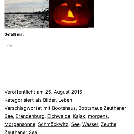
Gefällt mir:
Lädt…
Veröffentlicht am
25. August 2015
Kategorisiert als
Bilder
,
Leben
Verschlagwortet mit
Bootshaus
,
Bootshaus Zeuthener
See
,
Brandenburg
,
Eichwalde
,
Kajak
,
morgens
,
Morgensonne
,
Schmöckwitz
,
See
,
Wasser
,
Zeuthe
,
Zeuthener See