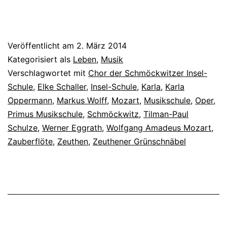
Veröffentlicht am
2. März 2014
Kategorisiert als
Leben
,
Musik
Verschlagwortet mit
Chor der Schmöckwitzer Insel-
Schule
,
Elke Schaller
,
Insel-Schule
,
Karla
,
Karla
Oppermann
,
Markus Wolff
,
Mozart
,
Musikschule
,
Oper
,
Primus Musikschule
,
Schmöckwitz
,
Tilman-Paul
Schulze
,
Werner Eggrath
,
Wolfgang Amadeus Mozart
,
Zauberflöte
,
Zeuthen
,
Zeuthener Grünschnäbel