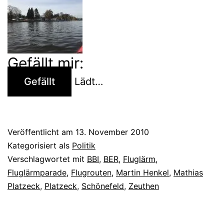
Gefällt mir:
Gefällt
Lädt…
Veröffentlicht am
13. November 2010
Kategorisiert als
Politik
Verschlagwortet mit
BBI
,
BER
,
Fluglärm
,
Fluglärmparade
,
Flugrouten
,
Martin Henkel
,
Mathias
Platzeck
,
Platzeck
,
Schönefeld
,
Zeuthen