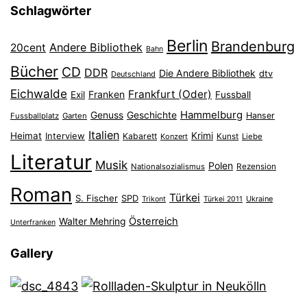
Schlagwörter
Berlin
Brandenburg
Andere Bibliothek
20cent
Bahn
Bücher
CD
DDR
Die Andere Bibliothek
dtv
Deutschland
Eichwalde
Frankfurt (Oder)
Franken
Exil
Fussball
Hammelburg
Genuss
Geschichte
Hanser
Fussballplatz
Garten
Italien
Heimat
Interview
Krimi
Kabarett
Konzert
Kunst
Liebe
Literatur
Musik
Polen
Nationalsozialismus
Rezension
Roman
Türkei
S. Fischer
SPD
Ukraine
Trikont
Türkei 2011
Österreich
Walter Mehring
Unterfranken
Gallery