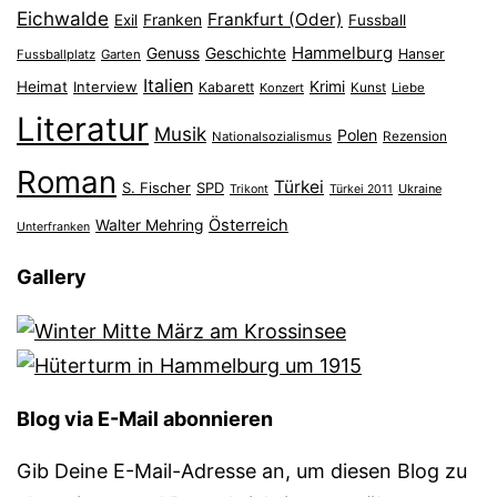
Eichwalde
Frankfurt (Oder)
Franken
Exil
Fussball
Hammelburg
Genuss
Geschichte
Hanser
Fussballplatz
Garten
Italien
Heimat
Interview
Krimi
Kabarett
Konzert
Kunst
Liebe
Literatur
Musik
Polen
Nationalsozialismus
Rezension
Roman
Türkei
S. Fischer
SPD
Ukraine
Trikont
Türkei 2011
Österreich
Walter Mehring
Unterfranken
Gallery
Blog via E-Mail abonnieren
Gib Deine E-Mail-Adresse an, um diesen Blog zu