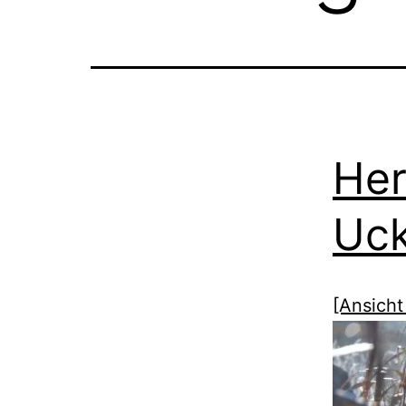
Her
Uc
[Ansicht 