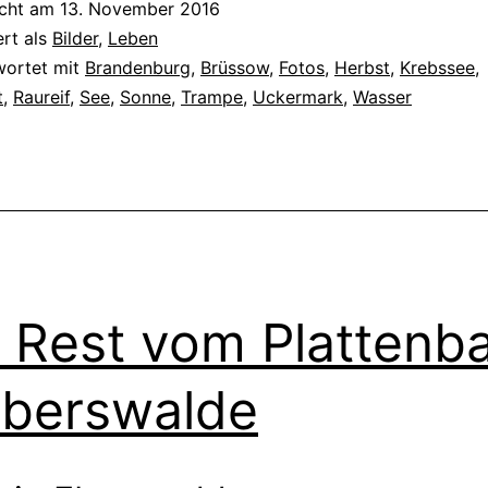
icht am
13. November 2016
ert als
Bilder
,
Leben
wortet mit
Brandenburg
,
Brüssow
,
Fotos
,
Herbst
,
Krebssee
,
t
,
Raureif
,
See
,
Sonne
,
Trampe
,
Uckermark
,
Wasser
 Rest vom Plattenb
Eberswalde